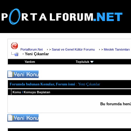
Portalforum.Net
>
Sanat ve Genel Kültür Forumu
>
Meslek Tanıtımları
Yeni Çıkanlar
Yardım
Topluluk
Forumda bulunan Konular, Forum ismi
: Yeni Çıkanlar
Konu
/
Konuyu Başlatan
Bu forumda henü