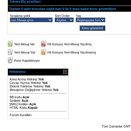
Gösteriliş ayarları
Toplam 0 adet konudan sayfa basi 0 ile 0 arasi kadar konu gösteriliyor
Sıralama şekli
Sort Order
Yaş
Yeni Mesaj Var
Hit Konuya Yeni Mesaj Yazılmış
Yeni Mesaj Yok
Hit Konuya Yeni Mesaj Yazılmamış
Konu Kapatılmıştır
Yetkileriniz
Konu Acma Yetkiniz
Yok
Cevap Yazma Yetkiniz
Yok
Eklenti Yükleme Yetkiniz
Yok
Mesajınızı Değiştirme Yetkiniz
Yok
BB kodu
Açık
Smileler
Açık
[IMG]
Kodları
Açık
HTML-Kodu
Kapalı
Forum Kuralları
Tüm Zamanlar GMT 