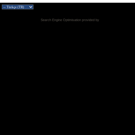
Search Engine Optimisation provided by
DragonByte SEO v2.0.36