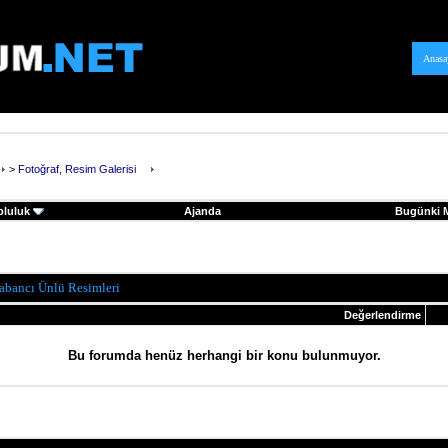
Anasa
>
Fotoğraf, Resim Galerisi
pluluk
Ajanda
Bugünki M
abancı Ünlü Resimleri
Değerlendirme
Bu forumda henüz herhangi bir konu bulunmuyor.