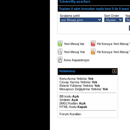
Gösteriliş ayarları
Toplam 0 adet konudan sayfa basi 0 ile 0 arasi
Sıralama şekli
Sort Order
Ya
Yeni Mesaj Var
Hit Konuya Yeni Mesaj 
Yeni Mesaj Yok
Hit Konuya Yeni Mesaj
Konu Kapatılmıştır
Yetkileriniz
Konu Acma Yetkiniz
Yok
Cevap Yazma Yetkiniz
Yok
Eklenti Yükleme Yetkiniz
Yok
Mesajınızı Değiştirme Yetkiniz
Yok
BB kodu
Açık
Smileler
Açık
[IMG]
Kodları
Açık
HTML-Kodu
Kapalı
Forum Kuralları