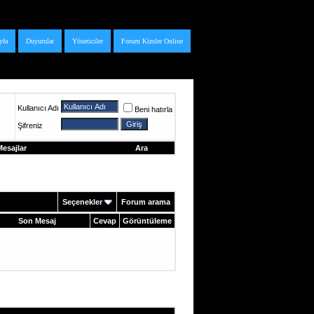
yfa
Duyurular
Yöneticiler
Forum Kimler Online
Kullanıcı Adı
Beni hatırla
Şifreniz
esajlar
Ara
Seçenekler
Forum arama
Son Mesaj
Cevap
Görüntüleme