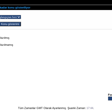
 kadar konu gösteriliyor
ş
Yazılmış
 Yazılmamış
Fo
Tüm Zamanlar GMT Olarak Ayarlanmış. Şuanki Zaman:
17:44
.