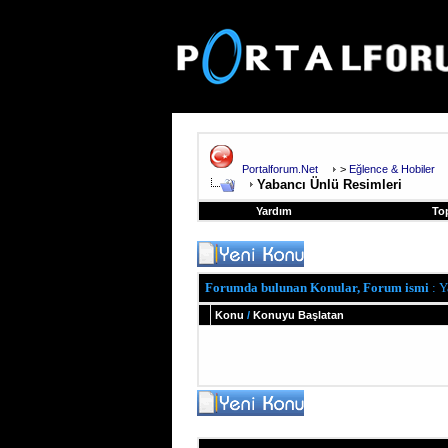
Portalforum.Net
>
Eğlence & Hobiler
Yabancı Ünlü Resimleri
Yardım
To
Forumda bulunan Konular, Forum ismi
: Y
Konu
/
Konuyu Başlatan