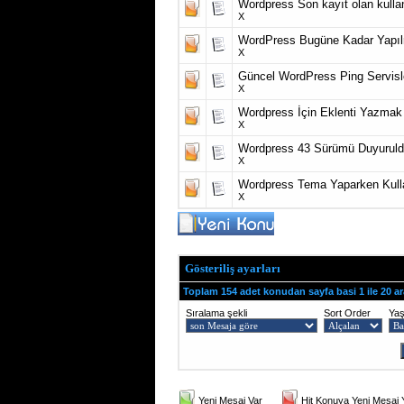
Wordpress Son kayıt olan kulla
X
WordPress Bugüne Kadar Yapıl
X
Güncel WordPress Ping Servisle
X
Wordpress İçin Eklenti Yazmak
X
Wordpress 43 Sürümü Duyurul
X
Wordpress Tema Yaparken Kulla
X
Gösteriliş ayarları
Toplam 154 adet konudan sayfa basi 1 ile 20 ar
Sıralama şekli
Sort Order
Ya
Yeni Mesaj Var
Hit Konuya Yeni Mesaj 