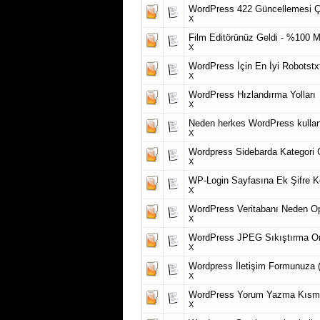
WordPress 422 Güncellemesi Ç
X
Film Editörünüz Geldi - %100 
X
WordPress İçin En İyi Robotstx
X
WordPress Hızlandırma Yolları
X
Neden herkes WordPress kulla
X
Wordpress Sidebarda Kategori 
X
WP-Login Sayfasına Ek Şifre 
X
WordPress Veritabanı Neden Opt
X
WordPress JPEG Sıkıştırma Oran
X
Wordpress İletişim Formunuza (
X
WordPress Yorum Yazma Kısmı
X