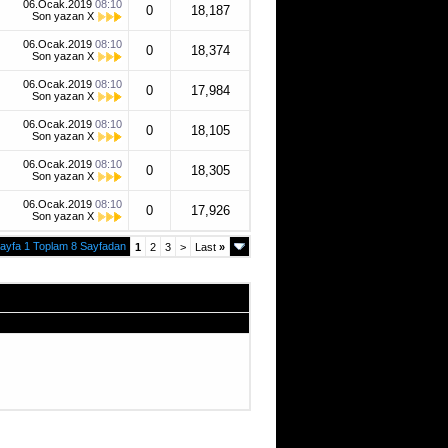
06.Ocak.2019
08:10
0
18,187
Son yazan
X
06.Ocak.2019
08:10
0
18,374
Son yazan
X
06.Ocak.2019
08:10
0
17,984
Son yazan
X
06.Ocak.2019
08:10
0
18,105
Son yazan
X
06.Ocak.2019
08:10
0
18,305
Son yazan
X
06.Ocak.2019
08:10
0
17,926
Son yazan
X
ayfa 1 Toplam 8 Sayfadan
1
2
3
>
Last
»