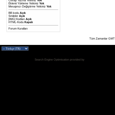
Cevap Yazma Yetkiniz
Yok
Eklenti Yükleme Yetkiniz
Yok
Mesajınızı Değiştirme Yetkiniz
Yok
BB kodu
Açık
Smileler
Açık
[IMG]
Kodları
Açık
HTML-Kodu
Kapalı
Forum Kuralları
Tüm Zamanlar GMT 
Search Engine Optimisation provided by
DragonByte SEO v2.0.36