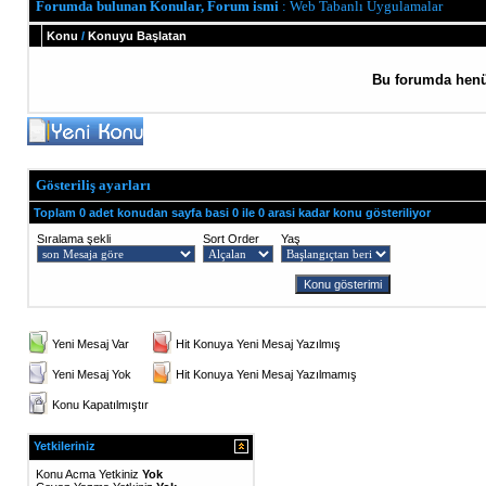
Forumda bulunan Konular, Forum ismi
: Web Tabanlı Uygulamalar
Konu
/
Konuyu Başlatan
Bu forumda henü
Gösteriliş ayarları
Toplam 0 adet konudan sayfa basi 0 ile 0 arasi kadar konu gösteriliyor
Sıralama şekli
Sort Order
Yaş
Yeni Mesaj Var
Hit Konuya Yeni Mesaj Yazılmış
Yeni Mesaj Yok
Hit Konuya Yeni Mesaj Yazılmamış
Konu Kapatılmıştır
Yetkileriniz
Konu Acma Yetkiniz
Yok