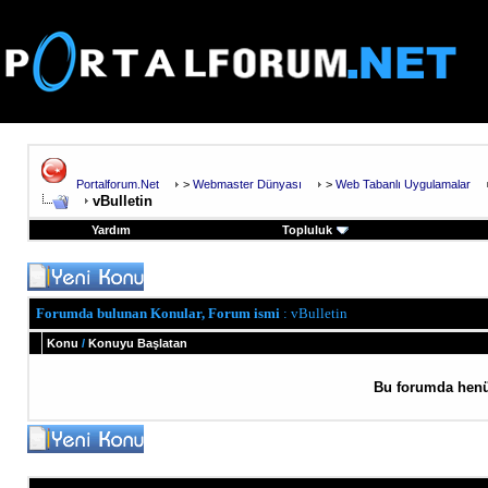
Portalforum.Net
>
Webmaster Dünyası
>
Web Tabanlı Uygulamalar
vBulletin
Yardım
Topluluk
Forumda bulunan Konular, Forum ismi
: vBulletin
Konu
/
Konuyu Başlatan
Bu forumda henü