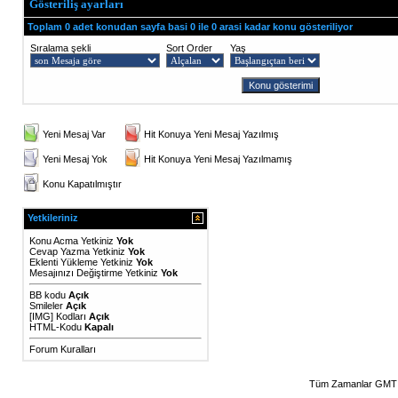
Gösteriliş ayarları
Toplam 0 adet konudan sayfa basi 0 ile 0 arasi kadar konu gösteriliyor
Sıralama şekli
Sort Order
Yaş
Yeni Mesaj Var
Hit Konuya Yeni Mesaj Yazılmış
Yeni Mesaj Yok
Hit Konuya Yeni Mesaj Yazılmamış
Konu Kapatılmıştır
Yetkileriniz
Konu Acma Yetkiniz
Yok
Cevap Yazma Yetkiniz
Yok
Eklenti Yükleme Yetkiniz
Yok
Mesajınızı Değiştirme Yetkiniz
Yok
BB kodu
Açık
Smileler
Açık
[IMG]
Kodları
Açık
HTML-Kodu
Kapalı
Forum Kuralları
Tüm Zamanlar GMT 