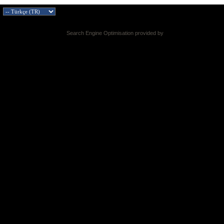
Search Engine Optimisation provided by
DragonByte SEO v2.0.36