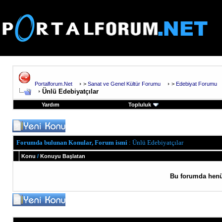
Portalforum.Net
>
Sanat ve Genel Kültür Forumu
>
Edebiyat Forumu
Ünlü Edebiyatçılar
Yardım
Topluluk
Forumda bulunan Konular, Forum ismi
: Ünlü Edebiyatçılar
Konu
/
Konuyu Başlatan
Bu forumda henü