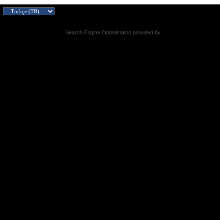
Search Engine Optimisation provided by
DragonByte SEO v2.0.36