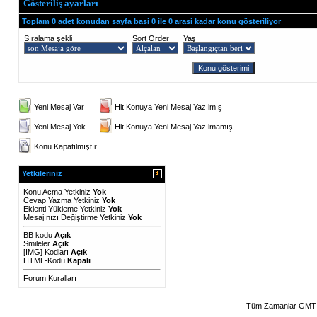
Gösteriliş ayarları
Toplam 0 adet konudan sayfa basi 0 ile 0 arasi kadar konu gösteriliyor
Sıralama şekli
Sort Order
Yaş
Yeni Mesaj Var
Hit Konuya Yeni Mesaj Yazılmış
Yeni Mesaj Yok
Hit Konuya Yeni Mesaj Yazılmamış
Konu Kapatılmıştır
Yetkileriniz
Konu Acma Yetkiniz
Yok
Cevap Yazma Yetkiniz
Yok
Eklenti Yükleme Yetkiniz
Yok
Mesajınızı Değiştirme Yetkiniz
Yok
BB kodu
Açık
Smileler
Açık
[IMG]
Kodları
Açık
HTML-Kodu
Kapalı
Forum Kuralları
Tüm Zamanlar GMT 