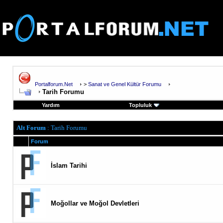
Portalforum.Net
>
Sanat ve Genel Kültür Forumu
Tarih Forumu
Yardım
Topluluk
Alt Forum
: Tarih Forumu
Forum
İslam Tarihi
Moğollar ve Moğol Devletleri