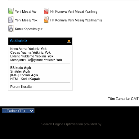
Yeni Mesaj Var
Hit Konuya Yeni Mesaj Yazılmış
Yeni Mesaj Yok
Hit Konuya Yeni Mesaj Yazılmamış
Konu Kapatılmıştır
Yetkileriniz
Konu Acma Yetkiniz
Yok
Cevap Yazma Yetkiniz
Yok
Eklenti Yükleme Yetkiniz
Yok
Mesajınızı Değiştirme Yetkiniz
Yok
BB kodu
Açık
Smileler
Açık
[IMG]
Kodları
Açık
HTML-Kodu
Kapalı
Forum Kuralları
Tüm Zamanlar GMT 
Search Engine Optimisation provided by
DragonByte SEO v2.0.36