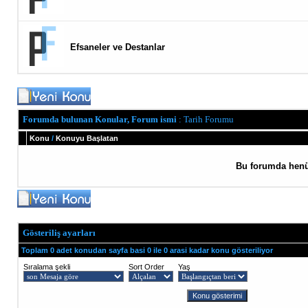
Efsaneler ve Destanlar
Forumda bulunan Konular, Forum ismi
: Tarih Forumu
Konu
/
Konuyu Başlatan
Bu forumda henü
Gösteriliş ayarları
Toplam 0 adet konudan sayfa basi 0 ile 0 arasi kadar konu gösteriliyor
Sıralama şekli
Sort Order
Yaş