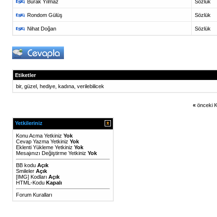
Burak Yılmaz
Sözlük
Rondom Gülüş
Sözlük
Nihat Doğan
Sözlük
Etiketler
bir
,
güzel
,
hediye
,
kadına
,
verilebilicek
«
önceki K
Yetkileriniz
Konu Acma Yetkiniz
Yok
Cevap Yazma Yetkiniz
Yok
Eklenti Yükleme Yetkiniz
Yok
Mesajınızı Değiştirme Yetkiniz
Yok
BB kodu
Açık
Smileler
Açık
[IMG]
Kodları
Açık
HTML-Kodu
Kapalı
Forum Kuralları