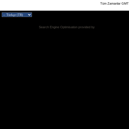
Tüm Zamanlar GMT 
Search Engine Optimisation provided by
DragonByte SEO v2.0.36