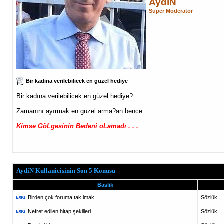
AydiN
Süper Moderatör
Bir kadına verilebilicek en güzel hediye
Bir kadına verilebilicek en güzel hediye?
Zamanını ayırmak en güzel arma?an bence.
__________________
Kimse GöLgesinin Bedeni oLamadı . . .
AydiN Kullanicisinin Son 5 Konusu
Baslik
Birden çok foruma takılmak
Sözlük
Nefret edilen hitap şekilleri
Sözlük