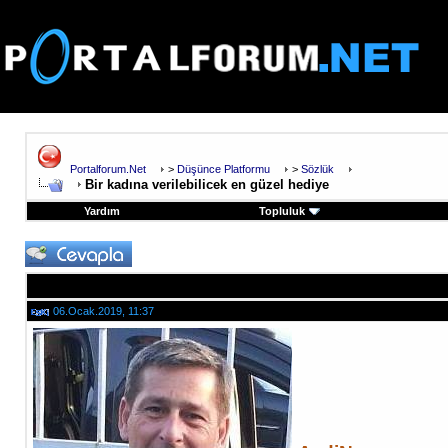
Portalforum.Net
>
Düşünce Platformu
>
Sözlük
Bir kadına verilebilicek en güzel hediye
Yardım
Topluluk
06.Ocak.2019, 11:37