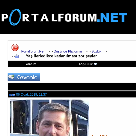
Portalforum.Net
>
Düşünce Platformu
>
Sözlük
Yaş ilerledikçe katlanılması zor şeyler
Yardım
Topluluk
06.Ocak.2019, 11:37