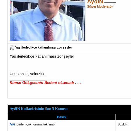
AydiN
Süper Moderatör
Yaş ilerledikçe katlanılması zor şeyler
Yaş ilerledikçe katlanılması zor şeyler
Unutkanlık, yalnızlık.
__________________
Kimse GöLgesinin Bedeni oLamadı . . .
AydiN Kullanicisinin Son 5 Konusu
Baslik
Birden çok foruma takılmak
Sözlük