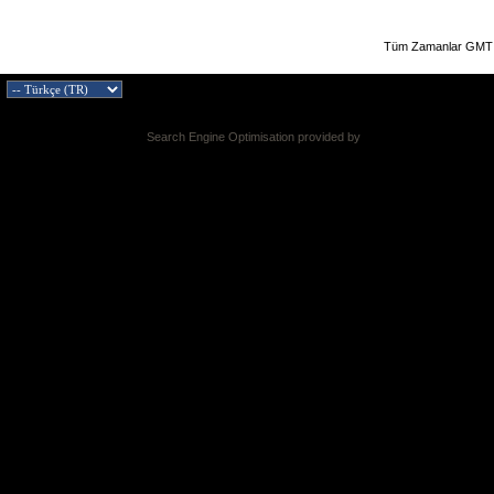
Tüm Zamanlar GMT 
Search Engine Optimisation provided by
DragonByte SEO v2.0.36