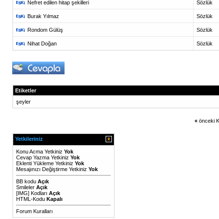
Nefret edilen hitap şekilleri
Sözlük
Burak Yılmaz
Sözlük
Rondom Gülüş
Sözlük
Nihat Doğan
Sözlük
Etiketler
şeyler
«
önceki K
Yetkileriniz
Konu Acma Yetkiniz
Yok
Cevap Yazma Yetkiniz
Yok
Eklenti Yükleme Yetkiniz
Yok
Mesajınızı Değiştirme Yetkiniz
Yok
BB kodu
Açık
Smileler
Açık
[IMG]
Kodları
Açık
HTML-Kodu
Kapalı
Forum Kuralları