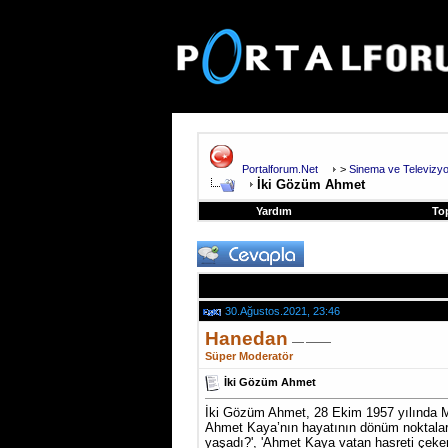
Portalforum.Net
>
Sinema ve Televizy
İki Gözüm Ahmet
Yardım
To
30.Ağustos.2021, 23:46
Hanedan
Süper Moderatör
İki Gözüm Ahmet
İki Gözüm Ahmet, 28 Ekim 1957 yılında M
Ahmet Kaya’nın hayatının dönüm noktaların
yaşadı?', 'Ahmet Kaya vatan hasreti çeke