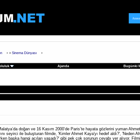
Anasa
on
>
Sinema Dünyası
pluluk
Ajanda
Bugünki M
alatya’da doğan ve 16 Kasım 2000’de Paris’te hayata gözlerini yuman Ahmet 
ı seyirci ile buluşturan filmde, 'Kimler Ahmet Kaya'yı hedef aldı?', 'Neden A
rken başka hangi acıları yaşadı?' gibi pek çok sorunun cevabı yer alıyor. Fi