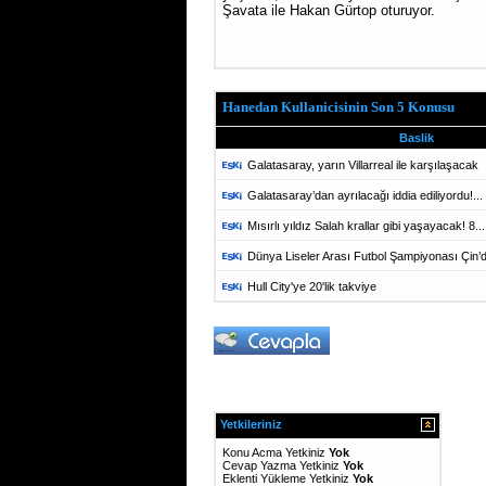
Şavata ile Hakan Gürtop oturuyor.
Hanedan Kullanicisinin Son 5 Konusu
Baslik
Galatasaray, yarın Villarreal ile karşılaşacak
Galatasaray’dan ayrılacağı iddia ediliyordu!...
Mısırlı yıldız Salah krallar gibi yaşayacak! 8...
Dünya Liseler Arası Futbol Şampiyonası Çin’d
Hull City'ye 20'lik takviye
Yetkileriniz
Konu Acma Yetkiniz
Yok
Cevap Yazma Yetkiniz
Yok
Eklenti Yükleme Yetkiniz
Yok