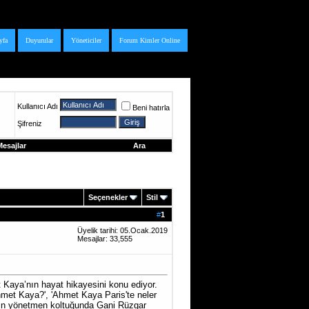
yfa
Duyurular
Yöneticiler
Forum Kimler Online
Kullanıcı Adı
Beni hatırla
Şifreniz
esajlar
Ara
Seçenekler
Stil
#
1
Üyelik tarihi: 05.Ocak.2019
Mesajlar: 33,555
Kaya’nın hayat hikayesini konu ediyor.
hmet Kaya?', 'Ahmet Kaya Paris'te neler
lmin yönetmen koltuğunda Gani Rüzgar