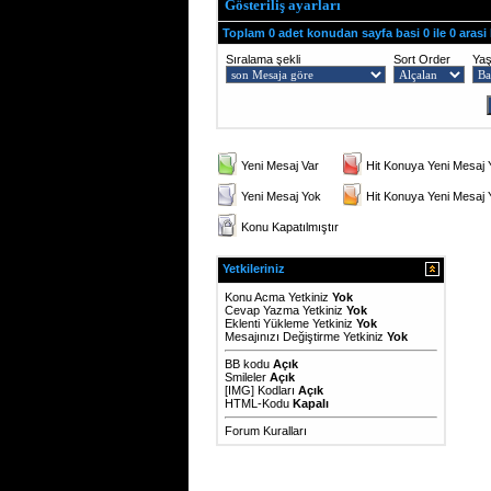
Gösteriliş ayarları
Toplam 0 adet konudan sayfa basi 0 ile 0 arasi
Sıralama şekli
Sort Order
Ya
Yeni Mesaj Var
Hit Konuya Yeni Mesaj 
Yeni Mesaj Yok
Hit Konuya Yeni Mesaj
Konu Kapatılmıştır
Yetkileriniz
Konu Acma Yetkiniz
Yok
Cevap Yazma Yetkiniz
Yok
Eklenti Yükleme Yetkiniz
Yok
Mesajınızı Değiştirme Yetkiniz
Yok
BB kodu
Açık
Smileler
Açık
[IMG]
Kodları
Açık
HTML-Kodu
Kapalı
Forum Kuralları