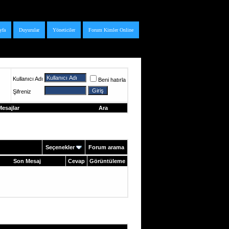
yfa
Duyurular
Yöneticiler
Forum Kimler Online
Kullanıcı Adı
Beni hatırla
Şifreniz
esajlar
Ara
Seçenekler
Forum arama
Son Mesaj
Cevap
Görüntüleme