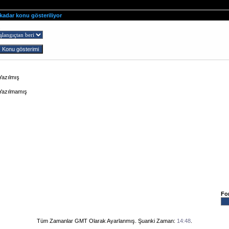
 kadar konu gösteriliyor
ş
Yazılmış
 Yazılmamış
Fo
Tüm Zamanlar GMT Olarak Ayarlanmış. Şuanki Zaman:
14:48
.