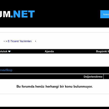
Anasa
ı
>
E-Ticaret Yazılımları
pluluk
Ajanda
Bugünki M
restaShop
Değerlendirme
Bu forumda henüz herhangi bir konu bulunmuyor.