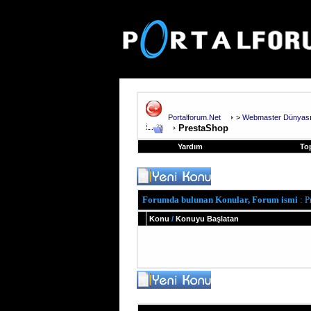
Portalforum.Net
>
Webmaster Dünyas
PrestaShop
Yardım
To
Forumda bulunan Konular, Forum ismi
: P
Konu
/
Konuyu Başlatan