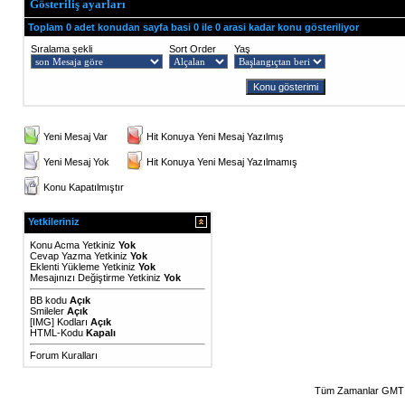
Gösteriliş ayarları
Toplam 0 adet konudan sayfa basi 0 ile 0 arasi kadar konu gösteriliyor
Sıralama şekli
Sort Order
Yaş
Yeni Mesaj Var
Hit Konuya Yeni Mesaj Yazılmış
Yeni Mesaj Yok
Hit Konuya Yeni Mesaj Yazılmamış
Konu Kapatılmıştır
Yetkileriniz
Konu Acma Yetkiniz
Yok
Cevap Yazma Yetkiniz
Yok
Eklenti Yükleme Yetkiniz
Yok
Mesajınızı Değiştirme Yetkiniz
Yok
BB kodu
Açık
Smileler
Açık
[IMG]
Kodları
Açık
HTML-Kodu
Kapalı
Forum Kuralları
Tüm Zamanlar GMT 