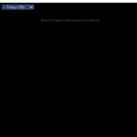
Search Engine Optimisation provided by
DragonByte SEO v2.0.36