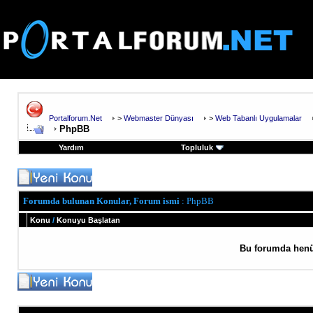
Portalforum.Net
>
Webmaster Dünyası
>
Web Tabanlı Uygulamalar
PhpBB
Yardım
Topluluk
Forumda bulunan Konular, Forum ismi
: PhpBB
Konu
/
Konuyu Başlatan
Bu forumda henü