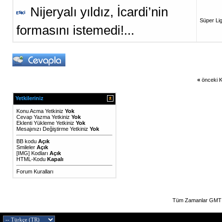
Nijeryalı yıldız, İcardi’nin
Süper Li
formasını istemedi!...
«
önceki K
Yetkileriniz
Konu Acma Yetkiniz
Yok
Cevap Yazma Yetkiniz
Yok
Eklenti Yükleme Yetkiniz
Yok
Mesajınızı Değiştirme Yetkiniz
Yok
BB kodu
Açık
Smileler
Açık
[IMG]
Kodları
Açık
HTML-Kodu
Kapalı
Forum Kuralları
Tüm Zamanlar GMT 