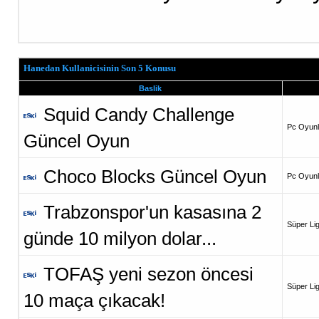
Hanedan Kullanicisinin Son 5 Konusu
Baslik
Squid Candy Challenge
Pc Oyunla
Güncel Oyun
Choco Blocks Güncel Oyun
Pc Oyunla
Trabzonspor'un kasasına 2
Süper Li
günde 10 milyon dolar...
TOFAŞ yeni sezon öncesi
Süper Li
10 maça çıkacak!