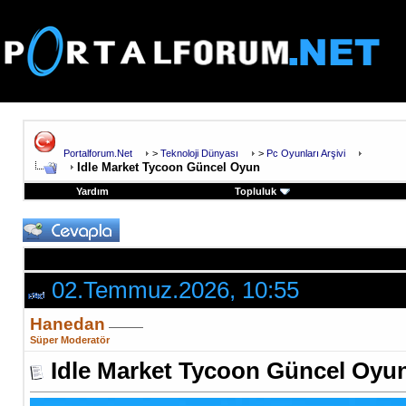
Portalforum.Net
>
Teknoloji Dünyası
>
Pc Oyunları Arşivi
Idle Market Tycoon Güncel Oyun
Yardım
Topluluk
02.Temmuz.2026, 10:55
Hanedan
Süper Moderatör
Idle Market Tycoon Güncel Oyu