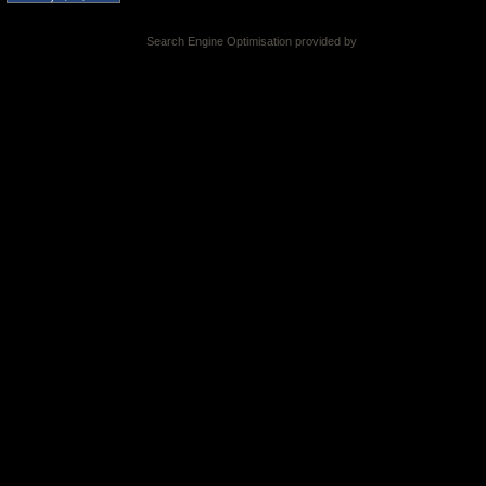
Search Engine Optimisation provided by
DragonByte SEO v2.0.36