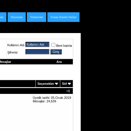
yfa
Duyurular
Yöneticiler
Forum Kimler Online
Kullanıcı Adı
Beni hatırla
Şifreniz
esajlar
Ara
Seçenekler
Stil
#
1
Üyelik tarihi: 05.Ocak.2019
Mesajlar: 24,639