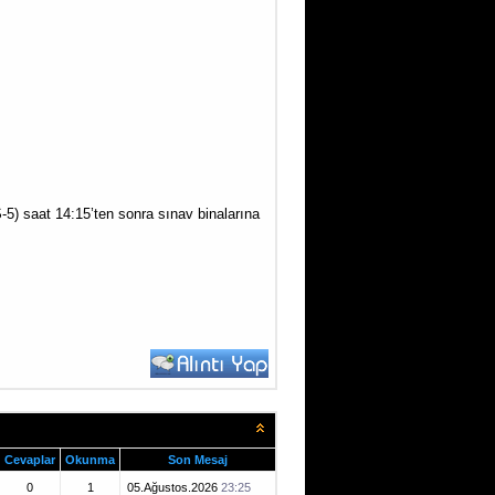
-5) saat 14:15’ten sonra sınav binalarına
Cevaplar
Okunma
Son Mesaj
0
1
05.Ağustos.2026
23:25