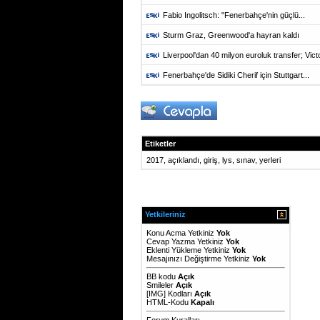
Fabio Ingolitsch: "Fenerbahçe'nin güçlü...
Sturm Graz, Greenwood'a hayran kaldı
Liverpool'dan 40 milyon euroluk transfer; Victo
Fenerbahçe'de Sidiki Cherif için Stuttgart...
Etiketler
2017
,
açıklandı
,
giriş
,
lys
,
sınav
,
yerleri
Yetkileriniz
Konu Acma Yetkiniz
Yok
Cevap Yazma Yetkiniz
Yok
Eklenti Yükleme Yetkiniz
Yok
Mesajınızı Değiştirme Yetkiniz
Yok
BB kodu
Açık
Smileler
Açık
[IMG]
Kodları
Açık
HTML-Kodu
Kapalı