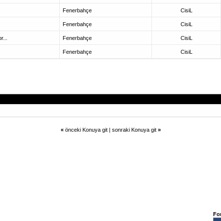
Fenerbahçe
CisiL
Fenerbahçe
CisiL
r...
Fenerbahçe
CisiL
Fenerbahçe
CisiL
«
önceki Konuya git
|
sonraki Konuya git
»
Fo