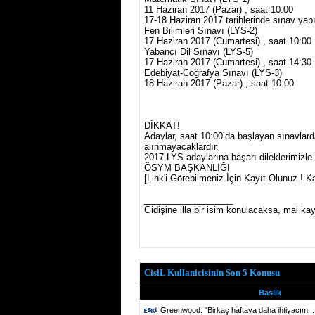
11 Haziran 2017 (Pazar) , saat 10:00
17-18 Haziran 2017 tarihlerinde sınav yapıl
Fen Bilimleri Sınavı (LYS-2)
17 Haziran 2017 (Cumartesi) , saat 10:00
Yabancı Dil Sınavı (LYS-5)
17 Haziran 2017 (Cumartesi) , saat 14:30
Edebiyat-Coğrafya Sınavı (LYS-3)
18 Haziran 2017 (Pazar) , saat 10:00
DİKKAT!
Adaylar, saat 10:00’da başlayan sınavlard
alınmayacaklardır.
2017-LYS adaylarına başarı dileklerimizle 
ÖSYM BAŞKANLIĞI
[Link'i Görebilmeniz İçin Kayıt Olunuz.! K
__________________
Gidişine illa bir isim konulacaksa, mal kay
CisiL Kullanicisinin Son 5 Konusu
Baslik
Greenwood: "Birkaç haftaya daha ihtiyacım...