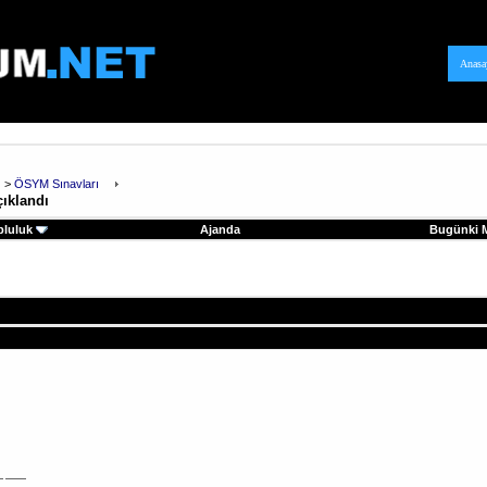
Anasa
>
ÖSYM Sınavları
çıklandı
pluluk
Ajanda
Bugünki M