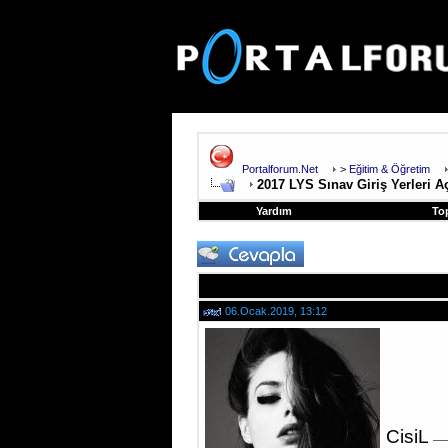
Portalforum.Net
>
Eğitim & Öğretim
2017 LYS Sınav Giriş Yerleri A
Yardım
To
06.Ocak.2019, 13:12
CisiL