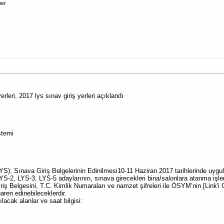
ber
erleri, 2017 lys sınav giriş yerleri açıklandı
stemi
YS): Sınava Giriş Belgelerinin Edinilmesi10-11 Haziran 2017 tarihlerinde uyg
YS-2, LYS-3, LYS-5 adaylarının, sınava girecekleri bina/salonlara atanma işl
Giriş Belgesini, T.C. Kimlik Numaraları ve namzet şifreleri ile ÖSYM’nin [Link'i
aren edinebileceklerdir.
lacak alanlar ve saat bilgisi: