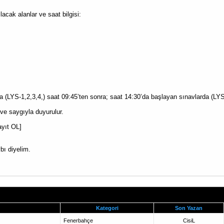
acak alanlar ve saat bilgisi:
a (LYS-1,2,3,4,) saat 09:45’ten sonra; saat 14:30’da başlayan sınavlarda (LYS
ve saygıyla duyurulur.
ayıt OL]
bı diyelim.
Kategori
Son Yazan
Fenerbahçe
CisiL