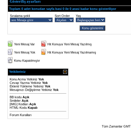
Gösteriliş ayarları
Toplam 0 adet konudan sayfa basi 0 ile 0 arasi kadar konu gösteriliyor
Sıralama şekli
Sort Order
Yaş
Yeni Mesaj Var
Hit Konuya Yeni Mesaj Yazılmış
Yeni Mesaj Yok
Hit Konuya Yeni Mesaj Yazılmamış
Konu Kapatılmıştır
Yetkileriniz
Konu Acma Yetkiniz
Yok
Cevap Yazma Yetkiniz
Yok
Eklenti Yükleme Yetkiniz
Yok
Mesajınızı Değiştirme Yetkiniz
Yok
BB kodu
Açık
Smileler
Açık
[IMG]
Kodları
Açık
HTML-Kodu
Kapalı
Forum Kuralları
Tüm Zamanlar GMT 