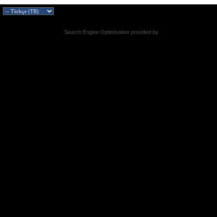
Search Engine Optimisation provided by
DragonByte SEO v2.0.36