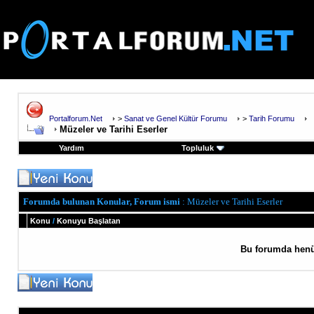
Portalforum.Net
>
Sanat ve Genel Kültür Forumu
>
Tarih Forumu
Müzeler ve Tarihi Eserler
Yardım
Topluluk
Forumda bulunan Konular, Forum ismi
: Müzeler ve Tarihi Eserler
Konu
/
Konuyu Başlatan
Bu forumda henü