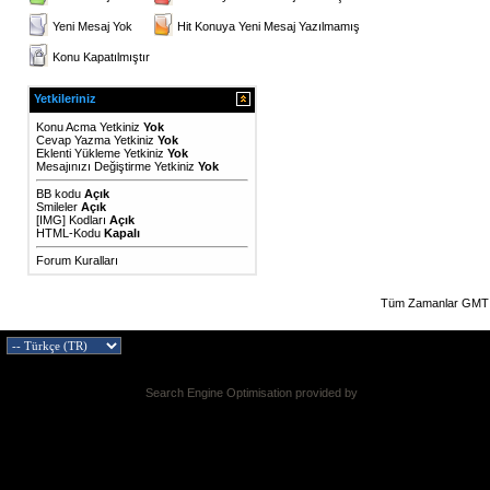
Yeni Mesaj Yok
Hit Konuya Yeni Mesaj Yazılmamış
Konu Kapatılmıştır
Yetkileriniz
Konu Acma Yetkiniz
Yok
Cevap Yazma Yetkiniz
Yok
Eklenti Yükleme Yetkiniz
Yok
Mesajınızı Değiştirme Yetkiniz
Yok
BB kodu
Açık
Smileler
Açık
[IMG]
Kodları
Açık
HTML-Kodu
Kapalı
Forum Kuralları
Tüm Zamanlar GMT 
Search Engine Optimisation provided by
DragonByte SEO v2.0.36