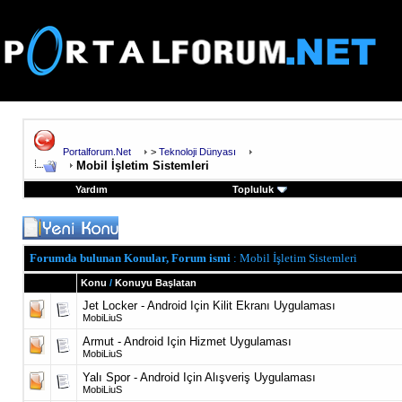
Portalforum.Net
>
Teknoloji Dünyası
Mobil İşletim Sistemleri
Yardım
Topluluk
Forumda bulunan Konular, Forum ismi
: Mobil İşletim Sistemleri
Konu
/
Konuyu Başlatan
Jet Locker - Android Için Kilit Ekranı Uygulaması
MobiLiuS
Armut - Android Için Hizmet Uygulaması
MobiLiuS
Yalı Spor - Android Için Alışveriş Uygulaması
MobiLiuS