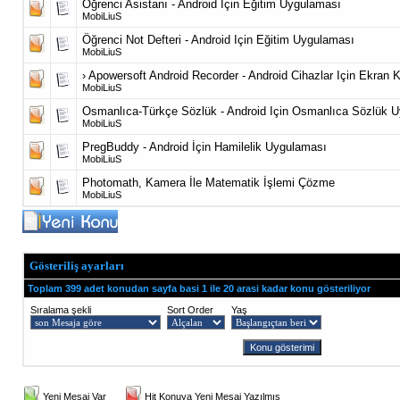
Öğrenci Asistanı - Android Için Eğitim Uygulaması
MobiLiuS
Öğrenci Not Defteri - Android Için Eğitim Uygulaması
MobiLiuS
› Apowersoft Android Recorder - Android Cihazlar Için Ekran
MobiLiuS
Osmanlıca-Türkçe Sözlük - Android Için Osmanlıca Sözlük 
MobiLiuS
PregBuddy - Android İçin Hamilelik Uygulaması
MobiLiuS
Photomath, Kamera İle Matematik İşlemi Çözme
MobiLiuS
Gösteriliş ayarları
Toplam 399 adet konudan sayfa basi 1 ile 20 arasi kadar konu gösteriliyor
Sıralama şekli
Sort Order
Yaş
Yeni Mesaj Var
Hit Konuya Yeni Mesaj Yazılmış