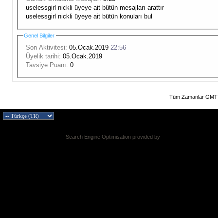
uselessgirl nickli üyeye ait bütün mesajları arattır
uselessgirl nickli üyeye ait bütün konuları bul
Genel Bilgiler
Son Aktivitesi:
05.Ocak.2019
22:56
Üyelik tarihi:
05.Ocak.2019
Tavsiye Puanı:
0
Tüm Zamanlar GMT 
Search Engine Optimisation provided by
DragonByte SEO v2.0.36