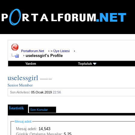
Portalforum.Net
>
Üye Listesi
uselessgirl's Profile
Yardım
Topluluk
uselessgirl
Senior Member
Son Aktivitesi:
05.Ocak.2019
22:56
İstatistik
Son Konular
Mesaj adeti
Mesaj adeti:
14,543
Günlük Ortalama Mesajlar:
5.25