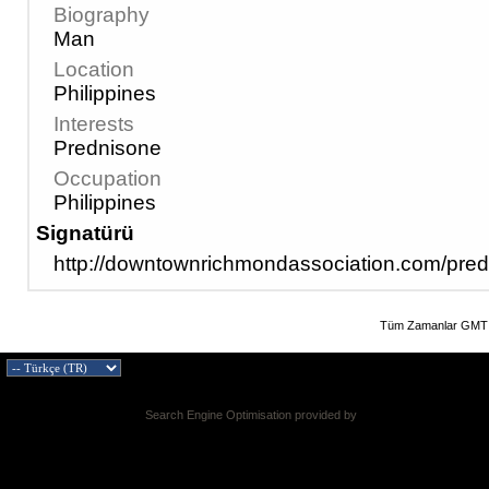
Biography
Man
Location
Philippines
Interests
Prednisone
Occupation
Philippines
Signatürü
http://downtownrichmondassociation.com/pred
Tüm Zamanlar GMT 
Search Engine Optimisation provided by
DragonByte SEO v2.0.36