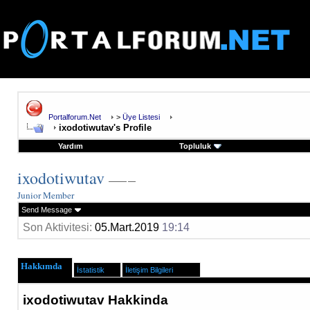
Portalforum.Net
>
Üye Listesi
ixodotiwutav's Profile
Yardım
Topluluk
ixodotiwutav
Junior Member
Send Message
Son Aktivitesi:
05.Mart.2019
19:14
Hakkımda
İstatistik
İletişim Bilgileri
ixodotiwutav Hakkinda