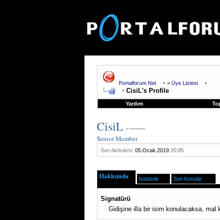
Portalforum.Net
>
Üye Listesi
CisiL's Profile
Yardım
To
CisiL
Senior Member
Son Aktivitesi:
05.Ocak.2019
20:05
Hakkımda
İstatistik
Son Konular
Signatürü
Gidişine illa bir isim konulacaksa, mal 