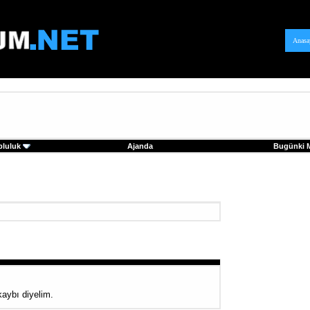
Anasa
pluluk
Ajanda
Bugünki M
kaybı diyelim.