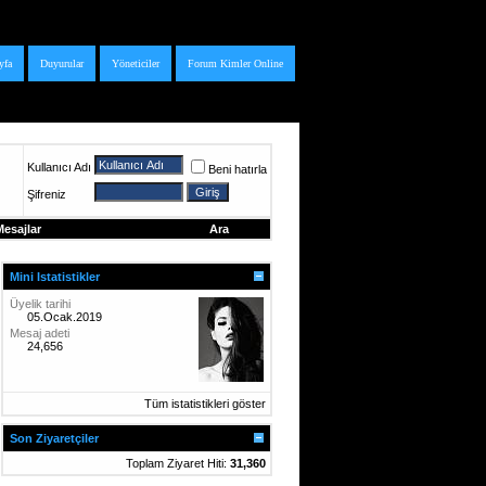
yfa
Duyurular
Yöneticiler
Forum Kimler Online
Kullanıcı Adı
Beni hatırla
Şifreniz
esajlar
Ara
Mini Istatistikler
Üyelik tarihi
05.Ocak.2019
Mesaj adeti
24,656
Tüm istatistikleri göster
Son Ziyaretçiler
Toplam Ziyaret Hiti:
31,360