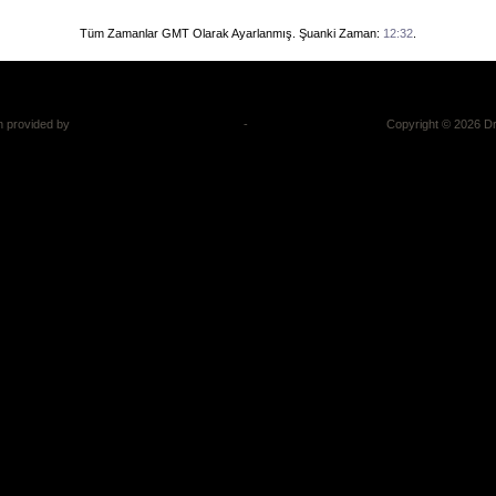
Tüm Zamanlar GMT Olarak Ayarlanmış. Şuanki Zaman:
12:32
.
n provided by
DragonByte SEO v2.0.36 (Lite)
-
vBulletin Mods & Addons
Copyright © 2026 Dr