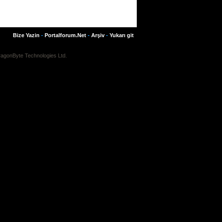
Bize Yazin
-
Portalforum.Net
-
Arşiv
-
Yukarı git
agonByte Technologies Ltd.