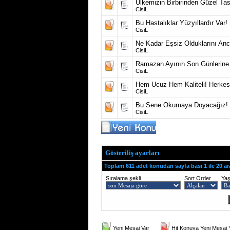
Ülkemizin Birbirinden Güzel T
CisiL
Bu Hastalıklar Yüzyıllardır Var!
CisiL
Ne Kadar Eşsiz Olduklarını An
CisiL
Ramazan Ayının Son Günlerine 
CisiL
Hem Ucuz Hem Kaliteli! Herkes 
CisiL
Bu Sene Okumaya Doyacağız! 20
CisiL
Gösteriliş ayarları
Toplam 611 adet konudan sayfa basi 1 ile 20 ar
Sıralama şekli
Sort Order
Ya
Yeni Mesaj Var
Hit Konuya Yeni Mesaj 