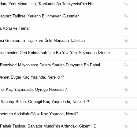
ndan, Yerli Mona Lisa, 'Kaplumbağa Terbiyecisi'nin Hik
ğınız Tarihsel Yerlerin Bilinmeyen Gizemleri
ta Konu ve Tema
esi Gereken En Eşsiz ve Ünlü Manzara Tabloları
ündeminden Geri Kalmamak İçin Bu Yaz Yeni Sezonunu İzleme
 Benziyor! Milyonlarca Dolara Satılan Dünyanın En Pahal
met Evgar Kaç Yaşında, Nerelidir?
ol Kaç Yaşındadır, Uyruğu Neresidir?
Sanatçı Bülent Ortaçgil Kaç Yaşındadır, Nerelidir?
netmen Abdullah Oğuz Kaç Yaşında, Nereli?
 Pahalı Tablosu Salvator Mundi'nin Ardındaki Gizemli D