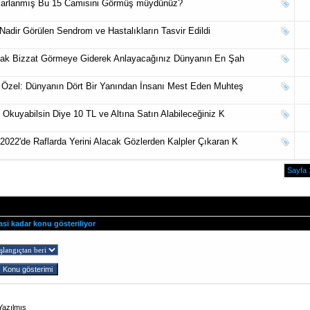
asarlanmış Bu 15 Camisini Görmüş müydünüz?
 Nadir Görülen Sendrom ve Hastalıkların Tasvir Edildi
cak Bizzat Görmeye Giderek Anlayacağınız Dünyanın En Şah
Özel: Dünyanın Dört Bir Yanından İnsanı Mest Eden Muhteş
Okuyabilsin Diye 10 TL ve Altına Satın Alabileceğiniz K
22'de Raflarda Yerini Alacak Gözlerden Kalpler Çıkaran K
Sayfa 
asi kadar konu gösteriliyor
ş
Yazılmış