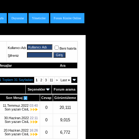
yfa
Duyurular
Yöneticiler
Forum Kimler Online
Kullanıcı Adı
Beni hatırla
Şifreniz
esajlar
Ara
1 Toplam 31 Sayfadan
1
2
3
11
>
Last
»
Seçenekler
Forum arama
Son Mesaj
Cevap
Görüntüleme
11.Temmuz.2022
03:40
0
20,111
Son yazan
CisiL
30.Haziran.2022
22:11
0
9,015
Son yazan
CisiL
20.Haziran.2022
16:26
0
6,772
Son yazan
CisiL