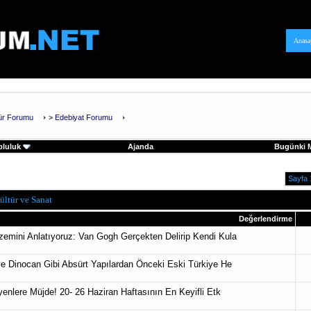
Anasa
tür Forumu
>
Edebiyat Forumu
pluluk
Ajanda
Bugünki M
Sayfa 
ültür ve Sanat
Değerlendirme
emini Anlatıyoruz: Van Gogh Gerçekten Delirip Kendi Kula
e Dinocan Gibi Absürt Yapılardan Önceki Eski Türkiye He
enlere Müjde! 20- 26 Haziran Haftasının En Keyifli Etk