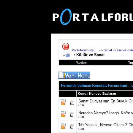
Portalforum.Net
>
Sanat ve Genel Kül
Kültür ve Sanat
Yardım
To
Forumda bulunan Konular, Forum ismi
: K
Konu
/
Konuyu Başlatan
Sanat Dünyasının En Büyük Giz
CisiL
Nereden Nereye? İnegöl Köfte v
CisiL
'Ne Yapsak, Nereye Gitsek?' Diy
CisiL