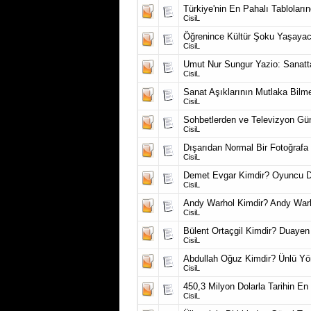
Türkiye'nin En Pahalı Tabloları
CisiL
Öğrenince Kültür Şoku Yaşayaca
CisiL
Umut Nur Sungur Yazio: Sanat
CisiL
Sanat Aşıklarının Mutlaka Bilm
CisiL
Sohbetlerden ve Televizyon G
CisiL
Dışarıdan Normal Bir Fotoğrafa
CisiL
Demet Evgar Kimdir? Oyuncu De
CisiL
Andy Warhol Kimdir? Andy Warh
CisiL
Bülent Ortaçgil Kimdir? Duayen 
CisiL
Abdullah Oğuz Kimdir? Ünlü Yö
CisiL
450,3 Milyon Dolarla Tarihin En
CisiL