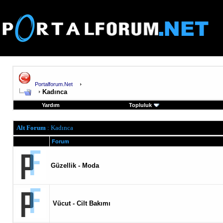
Portalforum.Net
Kadınca
Yardım
Topluluk
Alt Forum
: Kadınca
Forum
Güzellik - Moda
Vücut - Cilt Bakımı