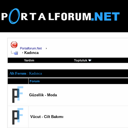
Portalforum.Net
Kadınca
Yardım
Topluluk
Alt Forum
: Kadınca
Forum
Güzellik - Moda
Vücut - Cilt Bakımı