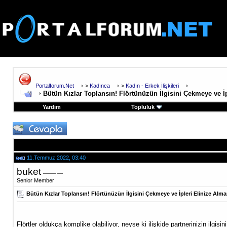
Portalforum.Net
>
Kadınca
>
Kadın - Erkek İlişkileri
Bütün Kızlar Toplansın! Flörtünüzün İlgisini Çekmeye ve İ
Yardım
Topluluk
11.Temmuz.2022, 03:40
buket
Senior Member
Bütün Kızlar Toplansın! Flörtünüzün İlgisini Çekmeye ve İpleri Elinize Alma
Flörtler oldukça komplike olabiliyor, neyse ki ilişkide partnerinizin ilgi