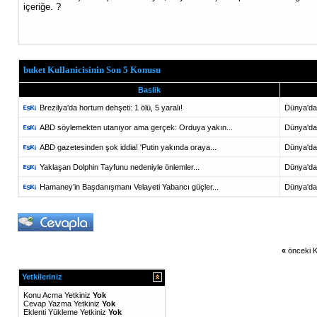
içeriğe. ?
buket Kullanicisinin Son 5 Konusu
Baslik
Brezilya'da hortum dehşeti: 1 ölü, 5 yaralı!
Dünya'da
ABD söylemekten utanıyor ama gerçek: Orduya yakın...
Dünya'da
ABD gazetesinden şok iddia! 'Putin yakında oraya...
Dünya'da
Yaklaşan Dolphin Tayfunu nedeniyle önlemler...
Dünya'da
Hamaney’in Başdanışmanı Velayeti Yabancı güçler...
Dünya'da
«
önceki K
Yetkileriniz
Konu Acma Yetkiniz
Yok
Cevap Yazma Yetkiniz
Yok
Eklenti Yükleme Yetkiniz
Yok