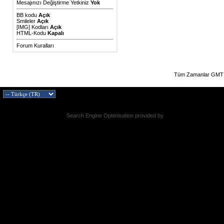
Mesajınızı Değiştirme Yetkiniz
Yok
BB kodu
Açık
Smileler
Açık
[IMG]
Kodları
Açık
HTML-Kodu
Kapalı
Forum Kuralları
Tüm Zamanlar GMT 
Search Engine Optimisation provided by
DragonByte SEO v2.0.36