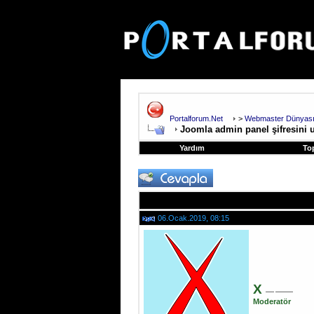
Portalforum.Net
>
Webmaster Dünyas
Joomla admin panel şifresini 
Yardım
To
06.Ocak.2019, 08:15
X
Moderatör