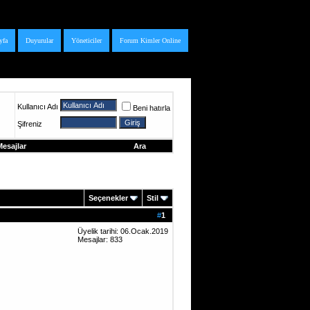
yfa
Duyurular
Yöneticiler
Forum Kimler Online
Kullanıcı Adı
Beni hatırla
Şifreniz
esajlar
Ara
Seçenekler
Stil
#
1
Üyelik tarihi: 06.Ocak.2019
Mesajlar: 833