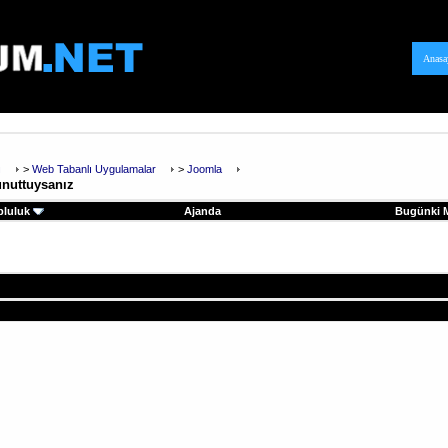
Anasa
ı
>
Web Tabanlı Uygulamalar
>
Joomla
unuttuysanız
pluluk
Ajanda
Bugünki M