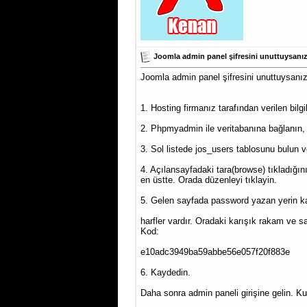
Joomla admin panel şifresini unuttuysanı
Joomla admin panel şifresini unuttuysanız
1. Hosting firmanız tarafından verilen bilgil
2. Phpmyadmin ile veritabanına bağlanın,
3. Sol listede jos_users tablosunu bulun v
4. Açılansayfadaki tara(browse) tıkladığın
en üstte. Orada düzenleyi tıklayin.
5. Gelen sayfada password yazan yerin ka
harfler vardır. Oradaki karışık rakam ve s
Kod:
e10adc3949ba59abbe56e057f20f883e
6. Kaydedin.
Daha sonra admin paneli girişine gelin. Ku