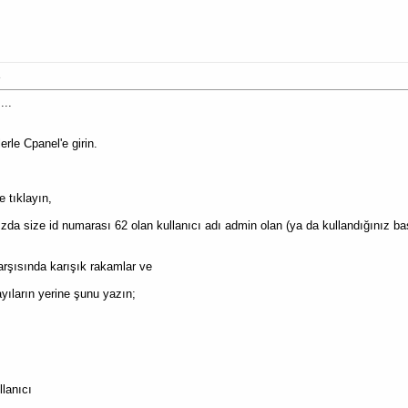
z
...
erle Cpanel'e girin.
e tıklayın,
ızda size id numarası 62 olan kullanıcı adı admin olan (ya da kullandığınız baş
rşısında karışık rakamlar ve
ayıların yerine şunu yazın;
llanıcı