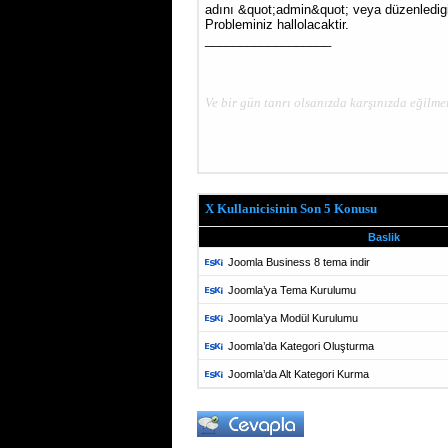
adını &quot;admin&quot; veya düzenledigin
Probleminiz hallolacaktir.
__________________
Ve bir gün tanrı olsanızda karşınızda eğilm
X Kullanicisinin Son 5 Konusu
Baslik
Joomla Business 8 tema indir
Joomla’ya Tema Kurulumu
Joomla’ya Modül Kurulumu
Joomla’da Kategori Oluşturma
Joomla’da Alt Kategori Kurma