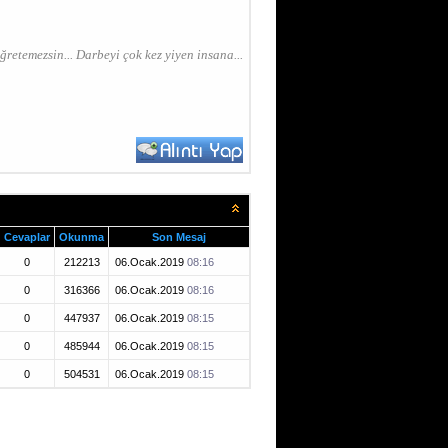
ğretemezsin... Darbeyi çok kez yiyen insana...
Cevaplar
Okunma
Son Mesaj
0
212213
06.Ocak.2019
08:16
0
316366
06.Ocak.2019
08:16
0
447937
06.Ocak.2019
08:15
0
485944
06.Ocak.2019
08:15
0
504531
06.Ocak.2019
08:15