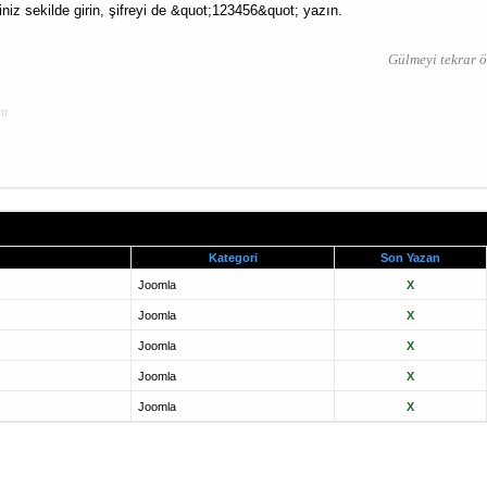
iz sekilde girin, şifreyi de &quot;123456&quot; yazın.
Gülmeyi tekrar ö
em
Kategori
Son Yazan
Joomla
X
Joomla
X
Joomla
X
Joomla
X
Joomla
X