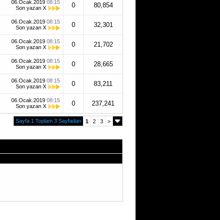
06.Ocak.2019
08:15
0
80,854
Son yazan
X
06.Ocak.2019
08:15
0
32,301
Son yazan
X
06.Ocak.2019
08:15
0
21,702
Son yazan
X
06.Ocak.2019
08:15
0
28,665
Son yazan
X
06.Ocak.2019
08:15
0
83,211
Son yazan
X
06.Ocak.2019
08:15
0
237,241
Son yazan
X
Sayfa 1 Toplam 3 Sayfadan
1
2
3
>