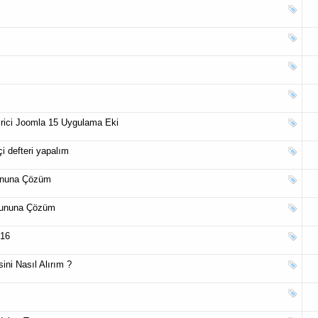
rici Joomla 15 Uygulama Eki
çi defteri yapalım
rununa Çözüm
rununa Çözüm
 16
ini Nasıl Alırım ?