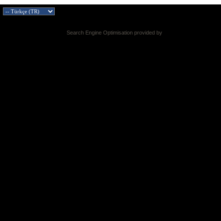
Search Engine Optimisation provided by
DragonByte SEO v2.0.36