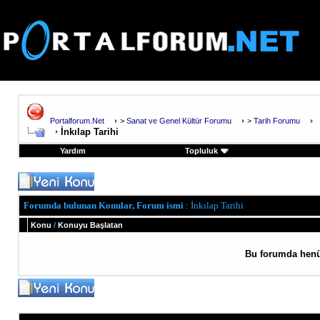
Portalforum.Net
>
Sanat ve Genel Kültür Forumu
>
Tarih Forumu
İnkılap Tarihi
Yardım
Topluluk
Forumda bulunan Konular, Forum ismi
: İnkılap Tarihi
Konu
/
Konuyu Başlatan
Bu forumda henü