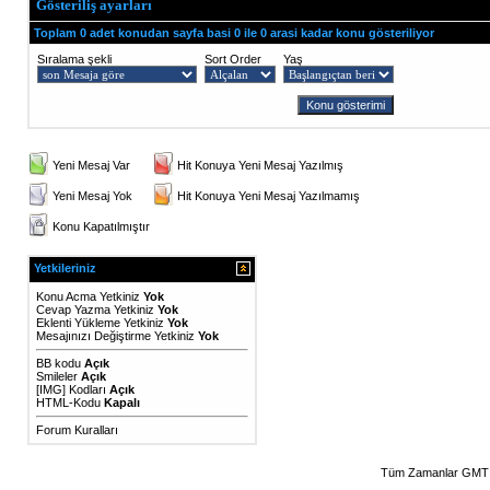
Gösteriliş ayarları
Toplam 0 adet konudan sayfa basi 0 ile 0 arasi kadar konu gösteriliyor
Sıralama şekli
Sort Order
Yaş
Yeni Mesaj Var
Hit Konuya Yeni Mesaj Yazılmış
Yeni Mesaj Yok
Hit Konuya Yeni Mesaj Yazılmamış
Konu Kapatılmıştır
Yetkileriniz
Konu Acma Yetkiniz
Yok
Cevap Yazma Yetkiniz
Yok
Eklenti Yükleme Yetkiniz
Yok
Mesajınızı Değiştirme Yetkiniz
Yok
BB kodu
Açık
Smileler
Açık
[IMG]
Kodları
Açık
HTML-Kodu
Kapalı
Forum Kuralları
Tüm Zamanlar GMT 