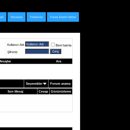
yfa
Duyurular
Yöneticiler
Forum Kimler Online
Kullanıcı Adı
Beni hatırla
Şifreniz
esajlar
Ara
Seçenekler
Forum arama
Son Mesaj
Cevap
Görüntüleme