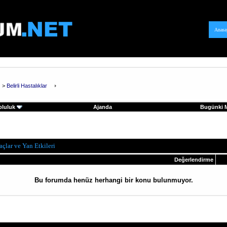
Anasa
>
Belirli Hastalıklar
pluluk
Ajanda
Bugünki M
laçlar ve Yan Etkileri
Değerlendirme
Bu forumda henüz herhangi bir konu bulunmuyor.