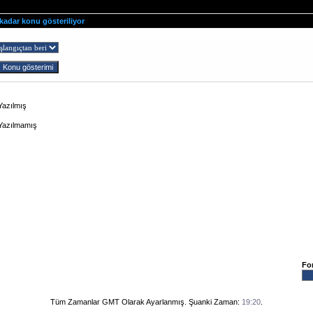
 kadar konu gösteriliyor
ş
Yazılmış
 Yazılmamış
Fo
Tüm Zamanlar GMT Olarak Ayarlanmış. Şuanki Zaman:
19:20
.