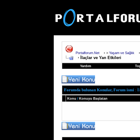
Portalforum.Net
>
Yaşam ve Sağlık
İlaçlar ve Yan Etkileri
Yardım
To
Forumda bulunan Konular, Forum ismi
: İ
Konu
/
Konuyu Başlatan