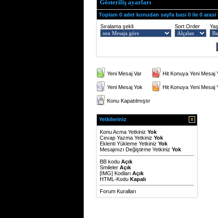
Gösteriliş ayarları
Toplam 0 adet konudan sayfa basi 0 ile 0 arasi
Sıralama şekli
Sort Order
Ya
Yeni Mesaj Var
Hit Konuya Yeni Mesaj 
Yeni Mesaj Yok
Hit Konuya Yeni Mesaj
Konu Kapatılmıştır
Yetkileriniz
Konu Acma Yetkiniz
Yok
Cevap Yazma Yetkiniz
Yok
Eklenti Yükleme Yetkiniz
Yok
Mesajınızı Değiştirme Yetkiniz
Yok
BB kodu
Açık
Smileler
Açık
[IMG]
Kodları
Açık
HTML-Kodu
Kapalı
Forum Kuralları