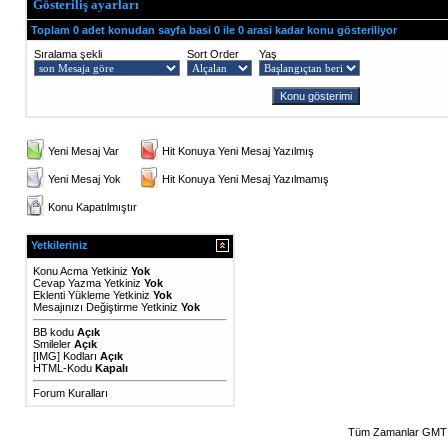
Gösteriliş ayarları
Toplam 0 adet konudan sayfa basi 0 ile 0 arasi kadar konu gösteriliyor
Sıralama şekli
Sort Order
Yaş
Yeni Mesaj Var
Hit Konuya Yeni Mesaj Yazılmış
Yeni Mesaj Yok
Hit Konuya Yeni Mesaj Yazılmamış
Konu Kapatılmıştır
Yetkileriniz
Konu Acma Yetkiniz
Yok
Cevap Yazma Yetkiniz
Yok
Eklenti Yükleme Yetkiniz
Yok
Mesajınızı Değiştirme Yetkiniz
Yok
BB kodu
Açık
Smileler
Açık
[IMG]
Kodları
Açık
HTML-Kodu
Kapalı
Forum Kuralları
Tüm Zamanlar GMT 