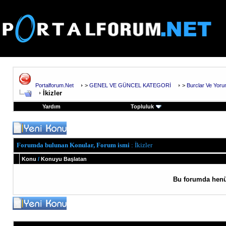
Portalforum.Net
>
GENEL VE GÜNCEL KATEGORİ
>
Burclar Ve Yoru
İkizler
Yardım
Topluluk
Forumda bulunan Konular, Forum ismi
: İkizler
Konu
/
Konuyu Başlatan
Bu forumda henü