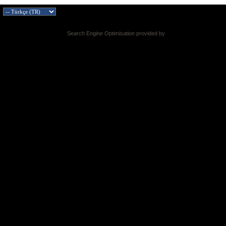
Search Engine Optimisation provided by
DragonByte SEO v2.0.36