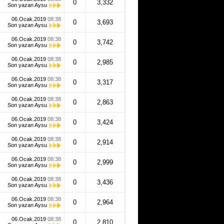
0
3,332
Son yazan
Aysu
06.Ocak.2019
08:38
0
3,693
Son yazan
Aysu
06.Ocak.2019
08:38
0
3,742
Son yazan
Aysu
06.Ocak.2019
08:38
0
2,985
Son yazan
Aysu
06.Ocak.2019
08:38
0
3,317
Son yazan
Aysu
06.Ocak.2019
08:38
0
2,863
Son yazan
Aysu
06.Ocak.2019
08:38
0
3,424
Son yazan
Aysu
06.Ocak.2019
08:38
0
2,914
Son yazan
Aysu
06.Ocak.2019
08:38
0
2,999
Son yazan
Aysu
06.Ocak.2019
08:38
0
3,436
Son yazan
Aysu
06.Ocak.2019
08:38
0
2,964
Son yazan
Aysu
06.Ocak.2019
08:38
0
2,810