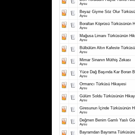
Aysu
Beyaz Giyme Söz Olur Türküsü
Aysu
Boraltan Köprüsü Türküsünün H
Aysu
Mağusa Limanı Türküsünün Hik
Aysu
Bülbülüm Altın Kafeste Türküs
Aysu
Mimar Sinanın Müthiş Zekası
Aysu
Yüce Dağ Başında Kar Boran B
Aysu
Ormancı Türküsü Hikayesi
Aysu
Gülüm Soldu Türküsünün Hikay
Aysu
Giresunun İçinde Türküsünün H
Aysu
Değmen Benim Gamlı Yaslı Gö
Aysu
Bayramdan Bayrama Türküsünü