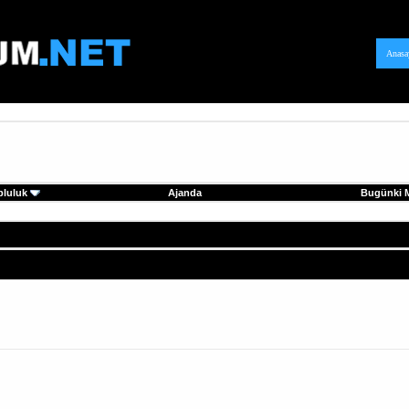
Anasa
pluluk
Ajanda
Bugünki M