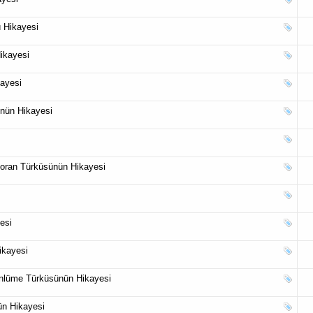
 Hikayesi
ikayesi
ayesi
ünün Hikayesi
oran Türküsünün Hikayesi
esi
ikayesi
nlüme Türküsünün Hikayesi
n Hikayesi