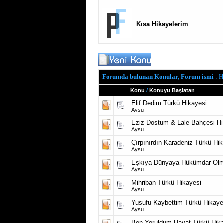
Kısa Hikayelerim
Forumda bulunan Konular, Forum ismi
: H
Konu
/
Konuyu Başlatan
Elif Dedim Türkü Hikayesi
Aysu
Eziz Dostum & Lale Bahçesi Hi
Aysu
Çırpınırdın Karadeniz Türkü Hi
Aysu
Eşkıya Dünyaya Hükümdar Olm
Aysu
Mihriban Türkü Hikayesi
Aysu
Yusufu Kaybettim Türkü Hikaye
Aysu
Ben Yoruldum Hayat Türkü Hik