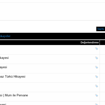
Sayfa 
ikayeler
Değerlendirme
kayesi
kayesi
az Türkü Hikayesi
si | Mum ile Pervane
ayesi