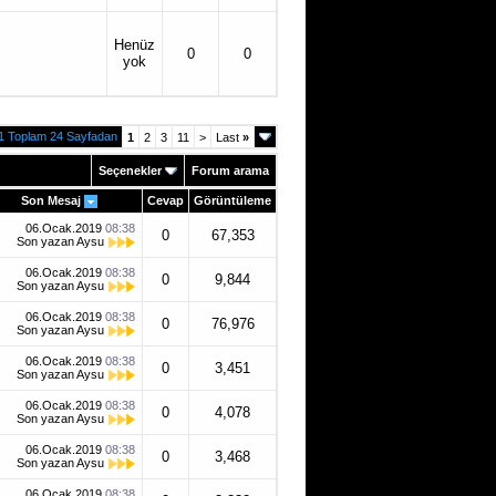
Henüz
0
0
yok
1 Toplam 24 Sayfadan
1
2
3
11
>
Last
»
Seçenekler
Forum arama
Son Mesaj
Cevap
Görüntüleme
06.Ocak.2019
08:38
0
67,353
Son yazan
Aysu
06.Ocak.2019
08:38
0
9,844
Son yazan
Aysu
06.Ocak.2019
08:38
0
76,976
Son yazan
Aysu
06.Ocak.2019
08:38
0
3,451
Son yazan
Aysu
06.Ocak.2019
08:38
0
4,078
Son yazan
Aysu
06.Ocak.2019
08:38
0
3,468
Son yazan
Aysu
06.Ocak.2019
08:38