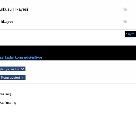
Türküsü Hikayesi
Hikayesi
Sayfa 
asi kadar konu gösteriliyor
ş
Yazılmış
 Yazılmamış