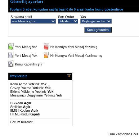
Gösteriliş ayarları
Toplam 0 adet konudan sayfa basi 0 ile 0 arasi kadar konu gösteriliyor
Sıralama şekli
Sort Order
Yaş
Yeni Mesaj Var
Hit Konuya Yeni Mesaj Yazılmış
Yeni Mesaj Yok
Hit Konuya Yeni Mesaj Yazılmamış
Konu Kapatılmıştır
Yetkileriniz
Konu Acma Yetkiniz
Yok
Cevap Yazma Yetkiniz
Yok
Eklenti Yükleme Yetkiniz
Yok
Mesajınızı Değiştirme Yetkiniz
Yok
BB kodu
Açık
Smileler
Açık
[IMG]
Kodları
Açık
HTML-Kodu
Kapalı
Forum Kuralları
Tüm Zamanlar GMT 