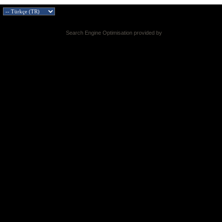
Search Engine Optimisation provided by
DragonByte SEO v2.0.36