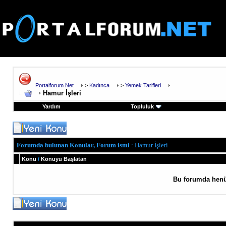
Portalforum.Net
>
Kadınca
>
Yemek Tarifleri
Hamur İşleri
Yardım
Topluluk
Forumda bulunan Konular, Forum ismi
: Hamur İşleri
Konu
/
Konuyu Başlatan
Bu forumda henü