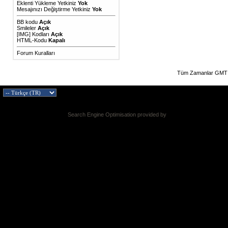
Eklenti Yükleme Yetkiniz
Yok
Mesajınızı Değiştirme Yetkiniz
Yok
BB kodu
Açık
Smileler
Açık
[IMG]
Kodları
Açık
HTML-Kodu
Kapalı
Forum Kuralları
Tüm Zamanlar GMT 
Search Engine Optimisation provided by
DragonByte SEO v2.0.36