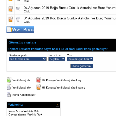
CisiL
04 Ağustos 2019 Boğa Burcu Günlük Astroloji ve Burç Yorum
CisiL
04 Ağustos 2019 Koç Burcu Günlük Astroloji ve Burç Yorumu
CisiL
Gösteriliş ayarları
Toplam 129 adet konudan sayfa basi 1 ile 20 arasi kadar konu gösteriliyor
Sıralama şekli
Sort Order
Yaş
Yeni Mesaj Var
Hit Konuya Yeni Mesaj Yazılmış
Yeni Mesaj Yok
Hit Konuya Yeni Mesaj Yazılmamış
Konu Kapatılmıştır
Yetkileriniz
Konu Acma Yetkiniz
Yok
Cevap Yazma Yetkiniz
Yok