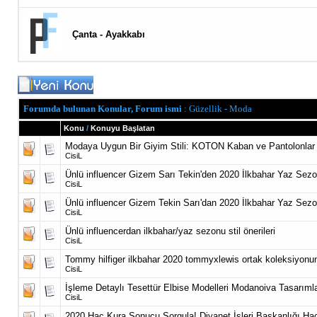
Çanta - Ayakkabı
Forumda bulunan Konular, Forum ismi
: Güzellik - Moda
Konu
/
Konuyu Başlatan
Modaya Uygun Bir Giyim Stili: KOTON Kaban ve Pantolonlar
CisiL
Ünlü influencer Gizem Sarı Tekin'den 2020 İlkbahar Yaz Sezon
CisiL
Ünlü influencer Gizem Tekin Sarı'dan 2020 İlkbahar Yaz Sezon
CisiL
Ünlü influencerdan ilkbahar/yaz sezonu stil önerileri
CisiL
Tommy hilfiger ilkbahar 2020 tommyxlewis ortak koleksiyonu
CisiL
İşleme Detaylı Tesettür Elbise Modelleri Modanoiva Tasarımla
CisiL
2020 Hac Kura Sonucu Sorgula! Diyanet İşleri Başkanlığı Hac