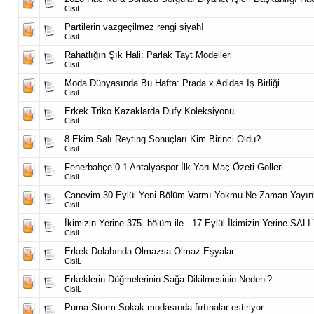
CisiL
Partilerin vazgeçilmez rengi siyah!
CisiL
Rahatlığın Şık Hali: Parlak Tayt Modelleri
CisiL
Moda Dünyasında Bu Hafta: Prada x Adidas İş Birliği
CisiL
Erkek Triko Kazaklarda Dufy Koleksiyonu
CisiL
8 Ekim Salı Reyting Sonuçları Kim Birinci Oldu?
CisiL
Fenerbahçe 0-1 Antalyaspor İlk Yarı Maç Özeti Golleri
CisiL
Canevim 30 Eylül Yeni Bölüm Varmı Yokmu Ne Zaman Yayın
CisiL
İkimizin Yerine 375. bölüm ile - 17 Eylül İkimizin Yerine SAL
CisiL
Erkek Dolabında Olmazsa Olmaz Eşyalar
CisiL
Erkeklerin Düğmelerinin Sağa Dikilmesinin Nedeni?
CisiL
Puma Storm Sokak modasında fırtınalar estiriyor