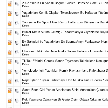
2022 Yılının En Şanslı Doğum Günleri Listesine Göre Bu S
Delen
Yaşadıkları Komik Olayları Tweet'leyerek Bu Hafta da Yüzü
Delen
Yapıyorlar Bu Sporu! Geçtiğimiz Hafta Spor Dünyasına Dair A
Delen
Bunlar Kimin Aklına Gelmiş? Tasarımlarıyla Giyenlerde Büyük
Delen
Ev Sahipleri ile Yaşadıkları En Saçma Anıyı Paylaşarak Hepi
Delen
Ekonomi Hakkında Derin Analiz Yapan Kullanıcı Uzmanları Ger
Delen
TikTok Efektini Gerçek Sanan Teyzeden Taksicilerle Konuşu
Delen
Yemeklerle İlgili Yaptıkları Komik Paylaşımlarla Kahkahaya 
Delen
Nejat İşler'in Siyasi Tartışmayı Elon Musk'a Küfür Ederek So
Delen
Sanat Eseri Gibi Yorum Atanlardan Sihirli Annem'den Çıkarıl
Delen
Kek Yapmaya Çalışırken Bi' Garip Cisim Ortaya Çıkaran Kulla
Delen