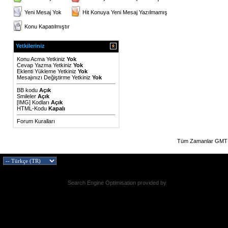
Yeni Mesaj Yok
Hit Konuya Yeni Mesaj Yazılmamış
Konu Kapatılmıştır
Yetkileriniz
Konu Acma Yetkiniz
Yok
Cevap Yazma Yetkiniz
Yok
Eklenti Yükleme Yetkiniz
Yok
Mesajınızı Değiştirme Yetkiniz
Yok
BB kodu
Açık
Smileler
Açık
[IMG]
Kodları
Açık
HTML-Kodu
Kapalı
Forum Kuralları
Tüm Zamanlar GMT 
Search Engine Optimisation provided by
DragonByte SEO v2.0.36