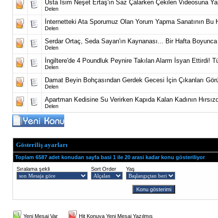
Usta İsim Neşet Ertaş'ın Saz Çalarken Çekilen Videosuna Yapı
Delen
İnternetteki Ata Sporumuz Olan Yorum Yapma Sanatının Bu Ha
Delen
Serdar Ortaç, Seda Sayan'ın Kaynanası... Bir Hafta Boyunca 
Delen
İngiltere'de 4 Poundluk Peynire Takılan Alarm İsyan Ettirdi! Tü
Delen
Damat Beyin Bohçasından Gerdek Gecesi İçin Çıkanları Gör
Delen
Apartman Kedisine Su Verirken Kapıda Kalan Kadının Hırsızda
Delen
Gösteriliş ayarları
Toplam 6587 adet konudan sayfa basi 1 ile 20 arasi kadar konu gösteriliyor
Sıralama şekli
Sort Order
Yaş
Yeni Mesaj Var
Hit Konuya Yeni Mesaj Yazılmış