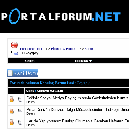
Portalforum.Net
>
Eğlence & Hobiler
>
Komik
Goygoy
Yardım
Topluluk
Forumda bulunan Konular, Forum ismi
: Goygoy
Konu
/
Konuyu Başlatan
Değişik Sosyal Medya Paylaşımlarıyla Gözlerimizden Kırmız
Delen
Pınar Deniz'in Denizde Dalga Mücadelesinden Hadise'yi Um
Delen
Her Ne Yapıyorsanız Bırakıp Okumanız Gereken Haftanın En
Delen