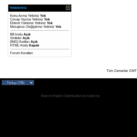
Yetkileriniz
Konu Acma Yetkiniz
Yok
Cevap Yazma Yetkiniz
Yok
Eklenti Yükleme Yetkiniz
Yok
Mesajınızı Değiştirme Yetkiniz
Yok
BB kodu
Açık
Smileler
Açık
[IMG]
Kodları
Açık
HTML-Kodu
Kapalı
Forum Kuralları
Tüm Zamanlar GMT 
Search Engine Optimisation provided by
DragonByte SEO v2.0.36