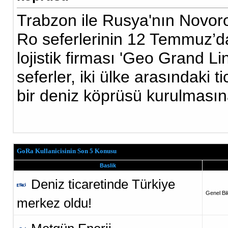
Trabzon ile Rusya'nın Novor
Ro seferlerinin 12 Temmuz’da 
lojistik firması 'Geo Grand L
seferler, iki ülke arasındaki t
bir deniz köprüsü kurulmasın
GoRa Kullanicisinin Son 5 Konusu
Baslik
Deniz ticaretinde Türkiye
Genel Bil
merkez oldu!