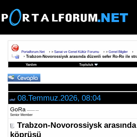
Portalforum.Net
>
Sanat ve Genel Kültür Forumu
>
Genel Bilgiler
Trabzon-Novorossiysk arasında düzenli sefer Ro-Ro ile str
Yardım
Topluluk
08.Temmuz.2026, 08:04
GoRa
Senior Member
Trabzon-Novorossiysk arasında d
köprüsü