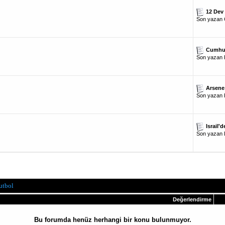
12 Dev
Son yazan
Cumhur
Son yazan
Arsene
Son yazan
Israil'
Son yazan
utbol
Değerlendirme
Bu forumda henüz herhangi bir konu bulunmuyor.