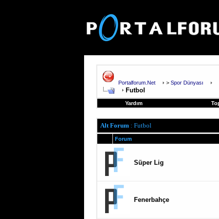
Portalforum.Net
>
Spor Dünyası
Futbol
Yardım
To
Alt Forum
: Futbol
Forum
Süper Lig
Fenerbahçe