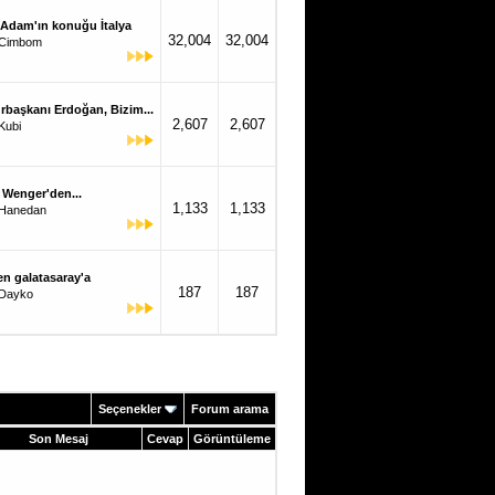
 Adam'ın konuğu İtalya
32,004
32,004
Cimbom
başkanı Erdoğan, Bizim...
2,607
2,607
Kubi
 Wenger'den...
1,133
1,133
Hanedan
den galatasaray'a
187
187
Dayko
Seçenekler
Forum arama
Son Mesaj
Cevap
Görüntüleme