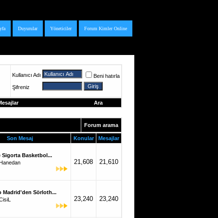
yfa
Duyurular
Yöneticiler
Forum Kimler Online
Kullanıcı Adı
Beni hatırla
Şifreniz
esajlar
Ara
Forum arama
Son Mesaj
Konular
Mesajlar
 Sigorta Basketbol...
21,608
21,610
Hanedan
o Madrid'den Sörloth...
23,240
23,240
CisiL