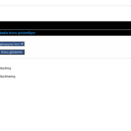
 kadar konu gösteriliyor
ş
Yazılmış
 Yazılmamış