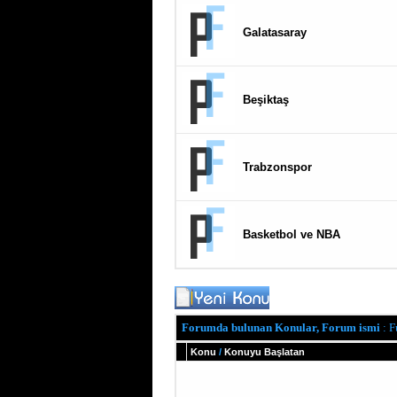
Galatasaray
Beşiktaş
Trabzonspor
Basketbol ve NBA
Forumda bulunan Konular, Forum ismi
: F
Konu
/
Konuyu Başlatan