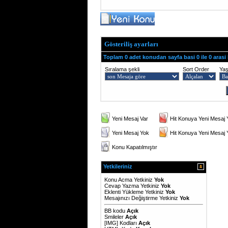
Gösteriliş ayarları
Toplam 0 adet konudan sayfa basi 0 ile 0 arasi
Sıralama şekli
Sort Order
Ya
Yeni Mesaj Var
Hit Konuya Yeni Mesaj 
Yeni Mesaj Yok
Hit Konuya Yeni Mesaj
Konu Kapatılmıştır
Yetkileriniz
Konu Acma Yetkiniz
Yok
Cevap Yazma Yetkiniz
Yok
Eklenti Yükleme Yetkiniz
Yok
Mesajınızı Değiştirme Yetkiniz
Yok
BB kodu
Açık
Smileler
Açık
[IMG]
Kodları
Açık