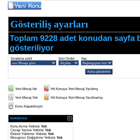
Gösteriliş ayarları
Toplam 9228 adet konudan sayfa ba
gösteriliyor
Sıralama şekli
Sort Order
Yaş
Yeni Mesaj Var
Hit Konuya Yeni Mesaj Yazılmış
Yeni Mesaj Yok
Hit Konuya Yeni Mesaj Yazılmamış
Konu Kapatılmıştır
Yetkileriniz
Konu Acma Yetkiniz
Yok
Cevap Yazma Yetkiniz
Yok
Eklenti Yükleme Yetkiniz
Yok
Mesajınızı Değiştirme Yetkiniz
Yok