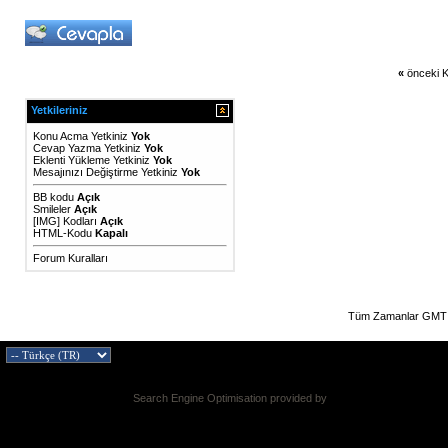
«
önceki K
Yetkileriniz
Konu Acma Yetkiniz
Yok
Cevap Yazma Yetkiniz
Yok
Eklenti Yükleme Yetkiniz
Yok
Mesajınızı Değiştirme Yetkiniz
Yok
BB kodu
Açık
Smileler
Açık
[IMG]
Kodları
Açık
HTML-Kodu
Kapalı
Forum Kuralları
Tüm Zamanlar GMT 
Search Engine Optimisation provided by
DragonByte SEO v2.0.36