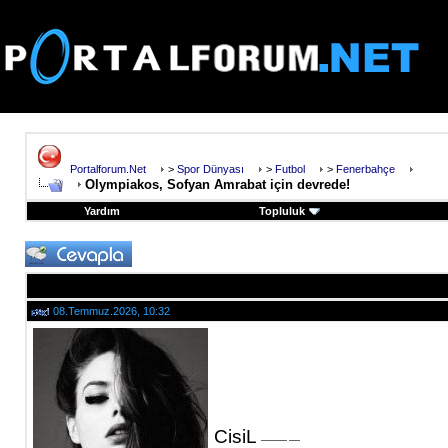
Portalforum.Net
>
Spor Dünyası
>
Futbol
>
Fenerbahçe
Olympiakos, Sofyan Amrabat için devrede!
Yardım
Topluluk
08.Temmuz.2026, 10:32
CisiL