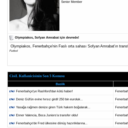
Senior Member
Olympiakos, Sofyan Amrabat için devrede!
Olympiakos, Fenerbahçe'nin Faslı orta sahası Sofyan Amrabat'ın transfe
Futbol
CisiL Kullanicisinin Son 5 Konusu
Baslik
Fenerbahçe'ye Rashford'dan kötü haber!
Fenerba
Deniz Gül'ün evine hırsız girdi! 250 bin euroluk...
Fenerba
Yasağa rağmen denize giren Türk hakem boğularak...
Fenerba
Enner Valencia, Boca Juniors'a transfer oldu!
Fenerba
Fenerbahçe'de Fred ülkesine dönüş hazırlıklarına...
Fenerba