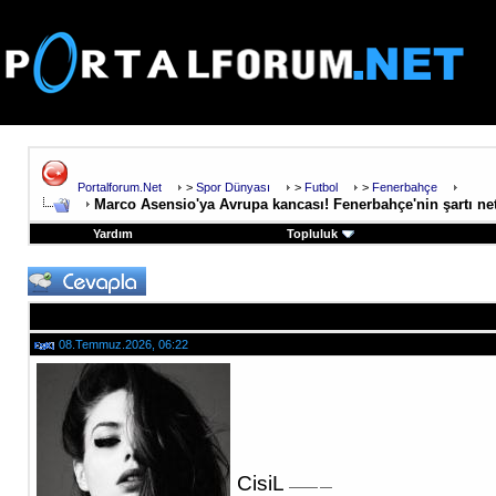
Portalforum.Net
>
Spor Dünyası
>
Futbol
>
Fenerbahçe
Marco Asensio'ya Avrupa kancası! Fenerbahçe'nin şartı ne
Yardım
Topluluk
08.Temmuz.2026, 06:22
CisiL