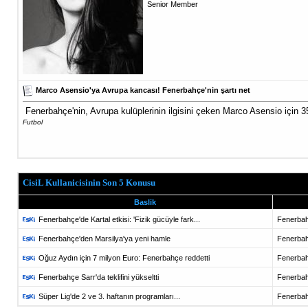
Senior Member
Marco Asensio'ya Avrupa kancası! Fenerbahçe'nin şartı net
Fenerbahçe'nin, Avrupa kulüplerinin ilgisini çeken Marco Asensio için 3
Futbol
CisiL Kullanicisinin Son 5 Konusu
Baslik
Fenerbahçe'de Kartal etkisi: 'Fizik gücüyle fark...
Fenerba
Fenerbahçe'den Marsilya'ya yeni hamle
Fenerba
Oğuz Aydın için 7 milyon Euro: Fenerbahçe reddetti
Fenerba
Fenerbahçe Sarr'da teklifini yükseltti
Fenerba
Süper Lig'de 2 ve 3. haftanın programları...
Fenerba