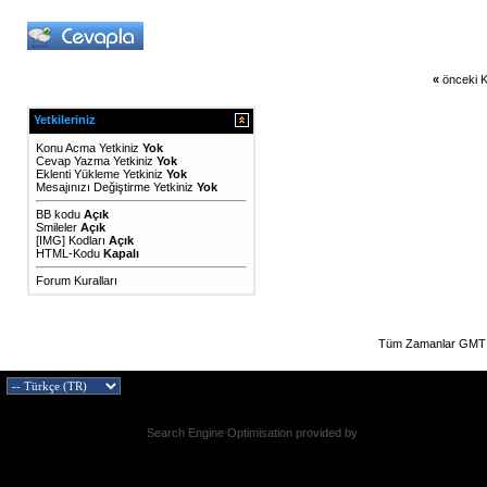
«
önceki K
Yetkileriniz
Konu Acma Yetkiniz
Yok
Cevap Yazma Yetkiniz
Yok
Eklenti Yükleme Yetkiniz
Yok
Mesajınızı Değiştirme Yetkiniz
Yok
BB kodu
Açık
Smileler
Açık
[IMG]
Kodları
Açık
HTML-Kodu
Kapalı
Forum Kuralları
Tüm Zamanlar GMT 
Search Engine Optimisation provided by
DragonByte SEO v2.0.36