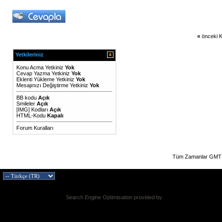
«
önceki K
Yetkileriniz
Konu Acma Yetkiniz
Yok
Cevap Yazma Yetkiniz
Yok
Eklenti Yükleme Yetkiniz
Yok
Mesajınızı Değiştirme Yetkiniz
Yok
BB kodu
Açık
Smileler
Açık
[IMG]
Kodları
Açık
HTML-Kodu
Kapalı
Forum Kuralları
Tüm Zamanlar GMT 
Search Engine Optimisation provided by
DragonByte SEO v2.0.36