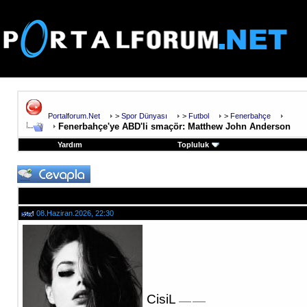
Portalforum.Net
>
Spor Dünyası
>
Futbol
>
Fenerbahçe
Fenerbahçe'ye ABD'li smaçör: Matthew John Anderson
Yardım
Topluluk
08.Haziran.2026, 22:30
CisiL