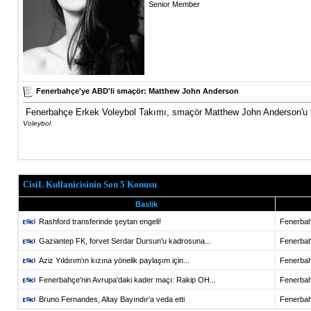
Senior Member
Fenerbahçe'ye ABD'li smaçör: Matthew John Anderson
Fenerbahçe Erkek Voleybol Takımı, smaçör Matthew John Anderson'u tr
Voleybol
CisiL Kullanicisinin Son 5 Konusu
Baslik
Rashford transferinde şeytan engeli!
Fenerba
Gaziantep FK, forvet Serdar Dursun'u kadrosuna...
Fenerba
Aziz Yıldırım'ın kızına yönelik paylaşım için...
Fenerba
Fenerbahçe'nin Avrupa'daki kader maçı: Rakip OH...
Fenerba
Bruno Fernandes, Altay Bayındır'a veda etti
Fenerba