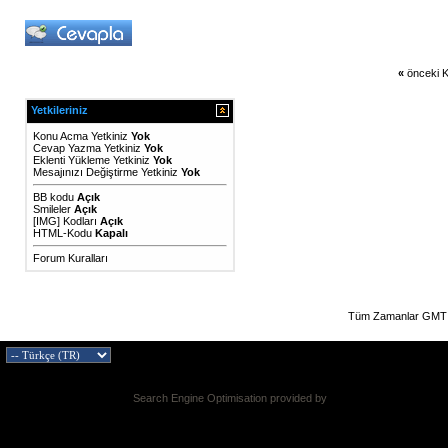
«
önceki K
Yetkileriniz
Konu Acma Yetkiniz
Yok
Cevap Yazma Yetkiniz
Yok
Eklenti Yükleme Yetkiniz
Yok
Mesajınızı Değiştirme Yetkiniz
Yok
BB kodu
Açık
Smileler
Açık
[IMG]
Kodları
Açık
HTML-Kodu
Kapalı
Forum Kuralları
Tüm Zamanlar GMT 
Search Engine Optimisation provided by
DragonByte SEO v2.0.36