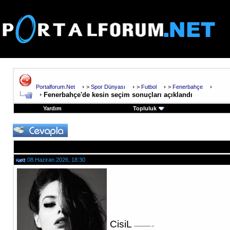
Portalforum.Net
>
Spor Dünyası
>
Futbol
>
Fenerbahçe
Fenerbahçe'de kesin seçim sonuçları açıklandı
Yardım
Topluluk
08.Haziran.2026, 18:30
CisiL