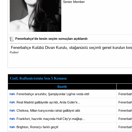
Senior Member
Fenerbahçe'de kesin seçim sonuçları açıklandı
Fenerbahçe Kulübü Divan Kurulu, olağanüstü seçimli genel kurulun kesi
Futbol
CisiL Kullanicisinin Son 5 Konusu
Baslik
Fenerbahçe arsaVev, Şampiyonlar Ligi'ne veda etti!
Fenerba
Real Madrid galibiyetle ayrıldı, Arda Güler'e...
Fenerba
Chelsea, Milan karşısında rahat galibiyet aldı
Fenerba
Frankfurt, hazırlık maçında Hull City'yi mağlup...
Fenerba
Brighton, Roma'yı farklı geçti!
Fenerba