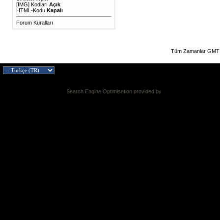
[IMG]
Kodları
Açık
HTML-Kodu
Kapalı
Forum Kuralları
Tüm Zamanlar GMT 
Search Engine Optimisation provided by
DragonByte SEO v2.0.36