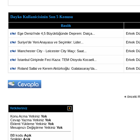
Dayko Kullanicisinin Son 5 Konusu
Baslik
Ege Denizi'nde 4,5 Büyüklüğünde Deprem: Datça...
Erkek Dü
Suriye'de Yeni Anayasa ve Seçimler: Lider...
Erkek Dü
Manchester City - Leicester City Maçı: Saat...
Erkek Dü
İstanbul Girişinde Feci Kaza: TEM Otoyolu Kocaeli...
Erkek Dü
Roland Sallai ve Kerem Aktürkoğlu: Galatasaray'da...
Erkek Dü
«
önceki K
Yetkileriniz
Konu Acma Yetkiniz
Yok
Cevap Yazma Yetkiniz
Yok
Eklenti Yükleme Yetkiniz
Yok
Mesajınızı Değiştirme Yetkiniz
Yok
BB kodu
Açık
Smileler
Açık