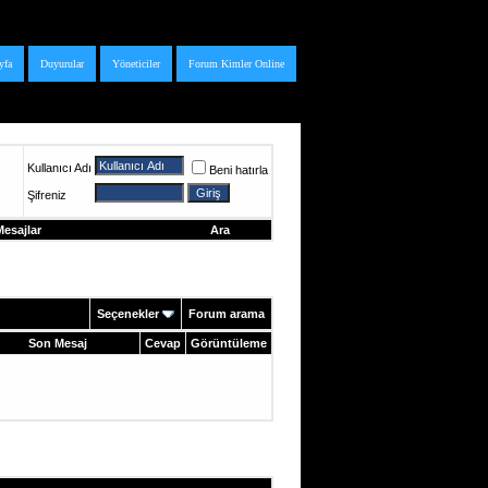
yfa
Duyurular
Yöneticiler
Forum Kimler Online
Kullanıcı Adı
Beni hatırla
Şifreniz
esajlar
Ara
Seçenekler
Forum arama
Son Mesaj
Cevap
Görüntüleme