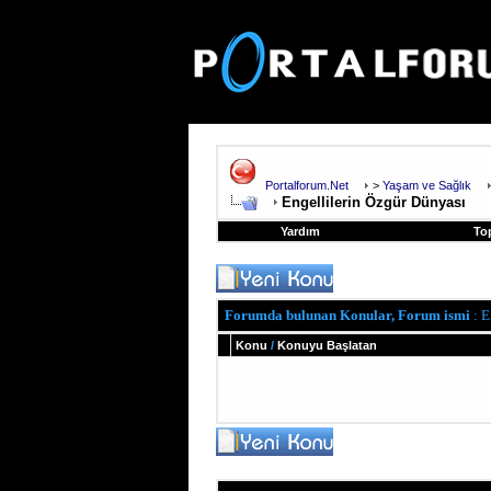
Portalforum.Net
>
Yaşam ve Sağlık
Engellilerin Özgür Dünyası
Yardım
To
Forumda bulunan Konular, Forum ismi
: E
Konu
/
Konuyu Başlatan