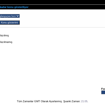
 kadar konu gösteriliyor
ş
Yazılmış
 Yazılmamış
Fo
Tüm Zamanlar GMT Olarak Ayarlanmış. Şuanki Zaman:
21:05
.