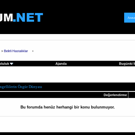
Anasa
>
Belirli Hastalıklar
pluluk
Ajanda
Bugünki M
ngellilerin Özgür Dünyası
Değerlendirme
Bu forumda henüz herhangi bir konu bulunmuyor.