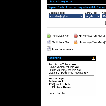
Gösteriliş ayarları
Toplam 0 adet konudan sayfa basi 0 ile 0 arasi
Sıralama şekli
Sort Order
Ya
Yeni Mesaj Var
Hit Konuya Yeni Mesaj 
Yeni Mesaj Yok
Hit Konuya Yeni Mesaj
Konu Kapatılmıştır
Yetkileriniz
Konu Acma Yetkiniz
Yok
Cevap Yazma Yetkiniz
Yok
Eklenti Yükleme Yetkiniz
Yok
Mesajınızı Değiştirme Yetkiniz
Yok
BB kodu
Açık
Smileler
Açık
[IMG]
Kodları
Açık
HTML-Kodu
Kapalı
Forum Kuralları