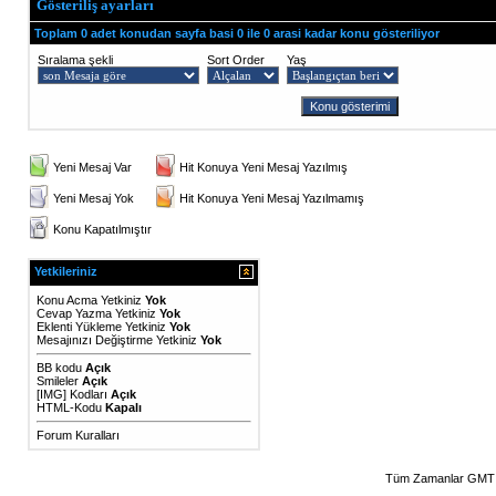
Gösteriliş ayarları
Toplam 0 adet konudan sayfa basi 0 ile 0 arasi kadar konu gösteriliyor
Sıralama şekli
Sort Order
Yaş
Yeni Mesaj Var
Hit Konuya Yeni Mesaj Yazılmış
Yeni Mesaj Yok
Hit Konuya Yeni Mesaj Yazılmamış
Konu Kapatılmıştır
Yetkileriniz
Konu Acma Yetkiniz
Yok
Cevap Yazma Yetkiniz
Yok
Eklenti Yükleme Yetkiniz
Yok
Mesajınızı Değiştirme Yetkiniz
Yok
BB kodu
Açık
Smileler
Açık
[IMG]
Kodları
Açık
HTML-Kodu
Kapalı
Forum Kuralları
Tüm Zamanlar GMT 