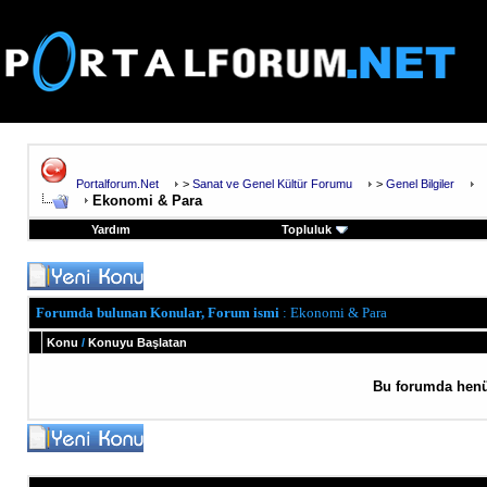
Portalforum.Net
>
Sanat ve Genel Kültür Forumu
>
Genel Bilgiler
Ekonomi & Para
Yardım
Topluluk
Forumda bulunan Konular, Forum ismi
: Ekonomi & Para
Konu
/
Konuyu Başlatan
Bu forumda henü