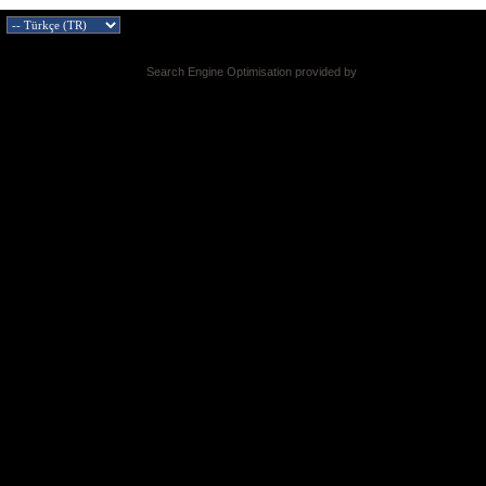
Search Engine Optimisation provided by
DragonByte SEO v2.0.36