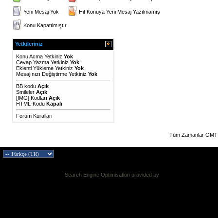
Yeni Mesaj Yok
Hit Konuya Yeni Mesaj Yazılmamış
Konu Kapatılmıştır
Yetkileriniz
Konu Acma Yetkiniz
Yok
Cevap Yazma Yetkiniz
Yok
Eklenti Yükleme Yetkiniz
Yok
Mesajınızı Değiştirme Yetkiniz
Yok
BB kodu
Açık
Smileler
Açık
[IMG]
Kodları
Açık
HTML-Kodu
Kapalı
Forum Kuralları
Tüm Zamanlar GMT 
Search Engine Optimisation provided by
DragonByte SEO v2.0.36