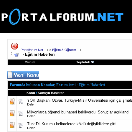
Portalforum.Net
>
Eğitim & Öğretim
Eğitim Haberleri
Yardım
Topluluk
Forumda bulunan Konular, Forum ismi
: Eğitim Haberleri
Konu
/
Konuyu Başlatan
YÖK Başkanı Özvar, Türkiye-Mısır Üniversitesi için çalışmal
Delen
Milyonlarca öğrenci bu haberi bekliyordu! Sonuçlar açıklandı
Delen
Türk Dil Kurumu kelimelerde köklü değişikliklere gitti!
Delen