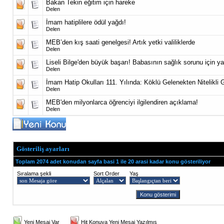
Bakan Tekin eğitim için hareke
Delen
İmam hatiplilere ödül yağdı!
Delen
MEB’den kış saati genelgesi! Artık yetki valiliklerde
Delen
Liseli Bilge'den büyük başarı! Babasının sağlık sorunu için yaz
Delen
İmam Hatip Okulları 111. Yılında: Köklü Gelenekten Nitelikli
Delen
MEB'den milyonlarca öğrenciyi ilgilendiren açıklama!
Delen
Gösteriliş ayarları
Toplam 2074 adet konudan sayfa basi 1 ile 20 arasi kadar konu gösteriliyor
Sıralama şekli
Sort Order
Yaş
Yeni Mesaj Var
Hit Konuya Yeni Mesaj Yazılmış