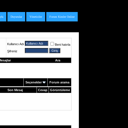
yfa
Duyurular
Yöneticiler
Forum Kimler Online
Kullanıcı Adı
Beni hatırla
Şifreniz
esajlar
Ara
Seçenekler
Forum arama
Son Mesaj
Cevap
Görüntüleme