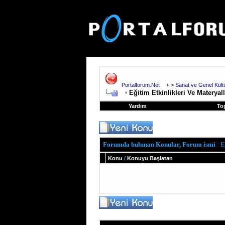
Portalforum.Net
>
Sanat ve Genel Kül
Eğitim Etkinlikleri Ve Materyal
Yardım
To
Forumda bulunan Konular, Forum ismi
: E
Konu
/
Konuyu Başlatan