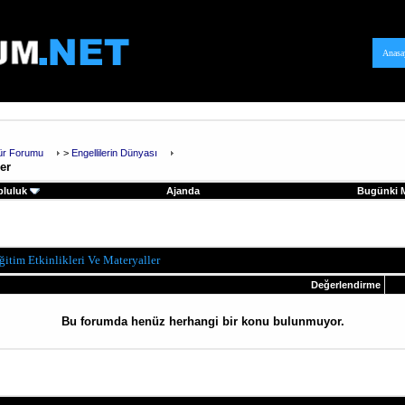
Anasa
tür Forumu
>
Engellilerin Dünyası
ler
pluluk
Ajanda
Bugünki M
ğitim Etkinlikleri Ve Materyaller
Değerlendirme
Bu forumda henüz herhangi bir konu bulunmuyor.