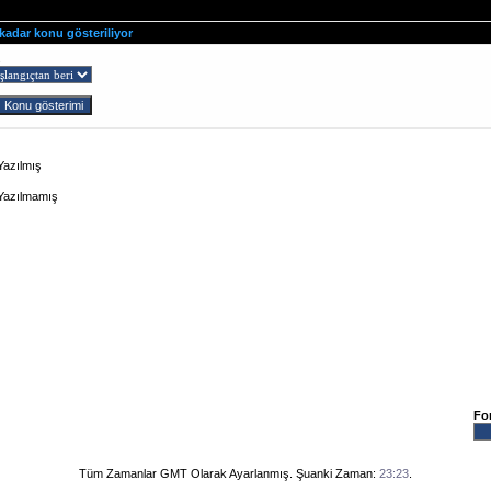
 kadar konu gösteriliyor
ş
Yazılmış
 Yazılmamış
Fo
Tüm Zamanlar GMT Olarak Ayarlanmış. Şuanki Zaman:
23:23
.