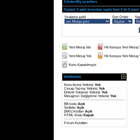
Gösteriliş ayarları
Toplam 0 adet konudan sayfa basi 0 ile 0 arasi
Sıralama şekli
Sort Order
Ya
Yeni Mesaj Var
Hit Konuya Yeni Mesaj 
Yeni Mesaj Yok
Hit Konuya Yeni Mesaj
Konu Kapatılmıştır
Yetkileriniz
Konu Acma Yetkiniz
Yok
Cevap Yazma Yetkiniz
Yok
Eklenti Yükleme Yetkiniz
Yok
Mesajınızı Değiştirme Yetkiniz
Yok
BB kodu
Açık
Smileler
Açık
[IMG]
Kodları
Açık
HTML-Kodu
Kapalı
Forum Kuralları