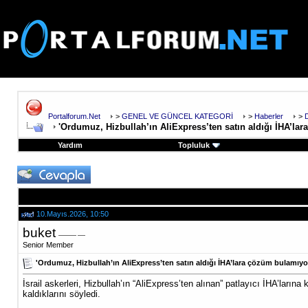
Portalforum.Net
>
GENEL VE GÜNCEL KATEGORİ
>
Haberler
>
'Ordumuz, Hizbullah’ın AliExpress’ten satın aldığı İHA’la
Yardım
Topluluk
10.Mayıs.2026, 10:50
buket
Senior Member
'Ordumuz, Hizbullah’ın AliExpress’ten satın aldığı İHA’lara çözüm bulamıyo
İsrail askerleri, Hizbullah’ın “AliExpress’ten alınan” patlayıcı İHA’lar
kaldıklarını söyledi.