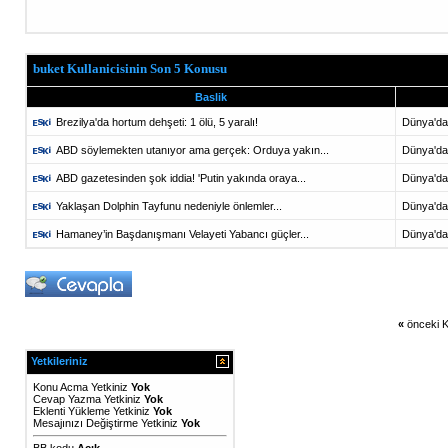
buket Kullanicisinin Son 5 Konusu
Baslik
Brezilya'da hortum dehşeti: 1 ölü, 5 yaralı!
Dünya'da
ABD söylemekten utanıyor ama gerçek: Orduya yakın...
Dünya'da
ABD gazetesinden şok iddia! 'Putin yakında oraya...
Dünya'da
Yaklaşan Dolphin Tayfunu nedeniyle önlemler...
Dünya'da
Hamaney’in Başdanışmanı Velayeti Yabancı güçler...
Dünya'da
«
önceki K
Yetkileriniz
Konu Acma Yetkiniz
Yok
Cevap Yazma Yetkiniz
Yok
Eklenti Yükleme Yetkiniz
Yok
Mesajınızı Değiştirme Yetkiniz
Yok