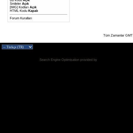
BB kodu
Açık
Smileler
Açık
[IMG]
Kodları
Açık
HTML-Kodu
Kapalı
Forum Kuralları
Tüm Zamanlar GMT 
Search Engine Optimisation provided by
DragonByte SEO v2.0.36