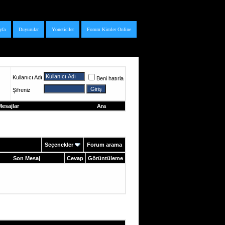
yfa
Duyurular
Yöneticiler
Forum Kimler Online
Kullanıcı Adı
Beni hatırla
Şifreniz
esajlar
Ara
Seçenekler
Forum arama
Son Mesaj
Cevap
Görüntüleme