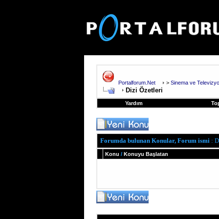
Portalforum.Net
>
Sinema ve Televizy
Dizi Özetleri
Yardım
To
Forumda bulunan Konular, Forum ismi
: D
Konu
/
Konuyu Başlatan