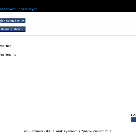
 kadar konu gösteriliyor
ş
Yazılmış
 Yazılmamış
Fo
Tüm Zamanlar GMT Olarak Ayarlanmış. Şuanki Zaman:
21:15
.