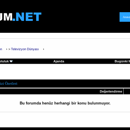
Anasa
on
>
Televizyon Dünyası
pluluk
Ajanda
Bugünki M
izi Özetleri
Değerlendirme
Bu forumda henüz herhangi bir konu bulunmuyor.