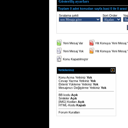
Gösteriliş ayarları
Toplam 0 adet konudan sayfa basi 0 ile 0 arasi
Sıralama şekli
Sort Order
Ya
Yeni Mesaj Var
Hit Konuya Yeni Mesaj 
Yeni Mesaj Yok
Hit Konuya Yeni Mesaj
Konu Kapatılmıştır
Yetkileriniz
Konu Acma Yetkiniz
Yok
Cevap Yazma Yetkiniz
Yok
Eklenti Yükleme Yetkiniz
Yok
Mesajınızı Değiştirme Yetkiniz
Yok
BB kodu
Açık
Smileler
Açık
[IMG]
Kodları
Açık
HTML-Kodu
Kapalı
Forum Kuralları