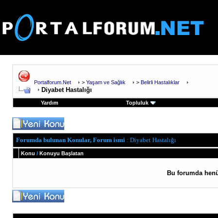
Portalforum.Net
>
Yaşam ve Sağlık
>
Belirli Hastalıklar
Diyabet Hastalığı
Yardım
Topluluk
Forumda bulunan Konular, Forum ismi
: Diyabet Hastalığı
Konu
/
Konuyu Başlatan
Bu forumda henü