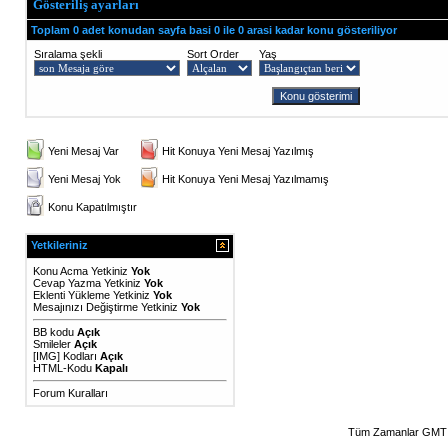
Gösteriliş ayarları
Toplam 0 adet konudan sayfa basi 0 ile 0 arasi kadar konu gösteriliyor
Sıralama şekli
Sort Order
Yaş
Yeni Mesaj Var
Hit Konuya Yeni Mesaj Yazılmış
Yeni Mesaj Yok
Hit Konuya Yeni Mesaj Yazılmamış
Konu Kapatılmıştır
Yetkileriniz
Konu Acma Yetkiniz
Yok
Cevap Yazma Yetkiniz
Yok
Eklenti Yükleme Yetkiniz
Yok
Mesajınızı Değiştirme Yetkiniz
Yok
BB kodu
Açık
Smileler
Açık
[IMG]
Kodları
Açık
HTML-Kodu
Kapalı
Forum Kuralları
Tüm Zamanlar GMT 