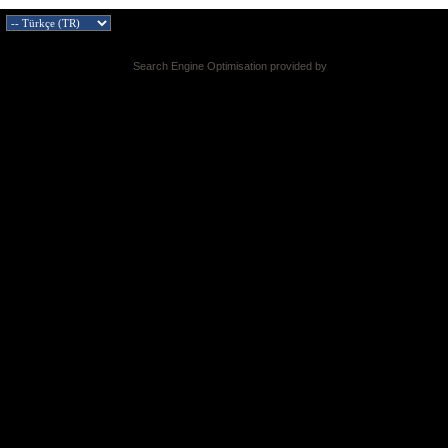
Search Engine Optimisation provided by
DragonByte SEO v2.0.36