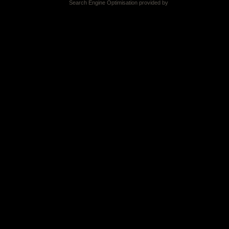
Search Engine Optimisation provided by
DragonByte SEO v2.0.36