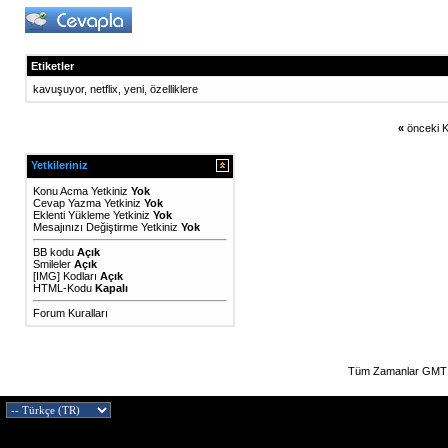
Etiketler
kavuşuyor
,
netflix
,
yeni
,
özelliklere
«
önceki K
Yetkileriniz
Konu Acma Yetkiniz
Yok
Cevap Yazma Yetkiniz
Yok
Eklenti Yükleme Yetkiniz
Yok
Mesajınızı Değiştirme Yetkiniz
Yok
BB kodu
Açık
Smileler
Açık
[IMG]
Kodları
Açık
HTML-Kodu
Kapalı
Forum Kuralları
Tüm Zamanlar GMT 