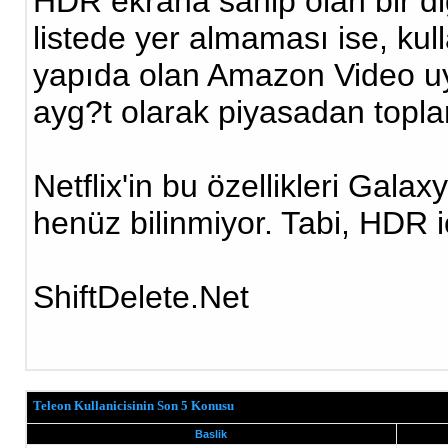
HDR ekrana sahip olan bir diğ
listede yer almaması ise, kullan
yapıda olan Amazon Video uy
ayg?t olarak piyasadan topla
Netflix'in bu özellikleri Galax
henüz bilinmiyor. Tabi, HDR içe
ShiftDelete.Net
Teleon Kullanicisinin Son 5 Konusu
Baslik