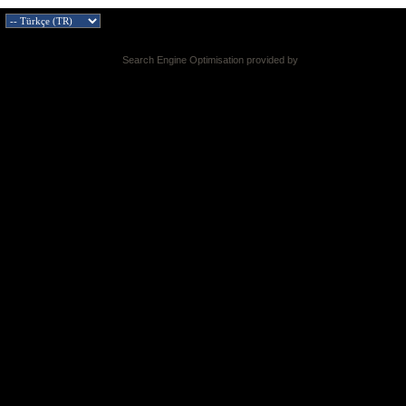
Search Engine Optimisation provided by
DragonByte SEO v2.0.36