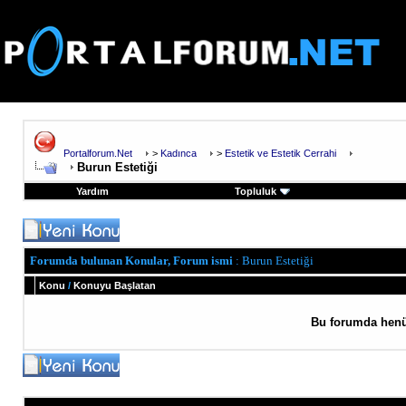
Portalforum.Net
>
Kadınca
>
Estetik ve Estetik Cerrahi
Burun Estetiği
Yardım
Topluluk
Forumda bulunan Konular, Forum ismi
: Burun Estetiği
Konu
/
Konuyu Başlatan
Bu forumda henü