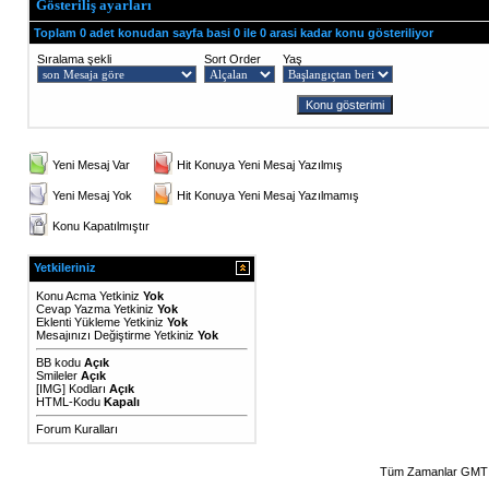
Gösteriliş ayarları
Toplam 0 adet konudan sayfa basi 0 ile 0 arasi kadar konu gösteriliyor
Sıralama şekli
Sort Order
Yaş
Yeni Mesaj Var
Hit Konuya Yeni Mesaj Yazılmış
Yeni Mesaj Yok
Hit Konuya Yeni Mesaj Yazılmamış
Konu Kapatılmıştır
Yetkileriniz
Konu Acma Yetkiniz
Yok
Cevap Yazma Yetkiniz
Yok
Eklenti Yükleme Yetkiniz
Yok
Mesajınızı Değiştirme Yetkiniz
Yok
BB kodu
Açık
Smileler
Açık
[IMG]
Kodları
Açık
HTML-Kodu
Kapalı
Forum Kuralları
Tüm Zamanlar GMT 