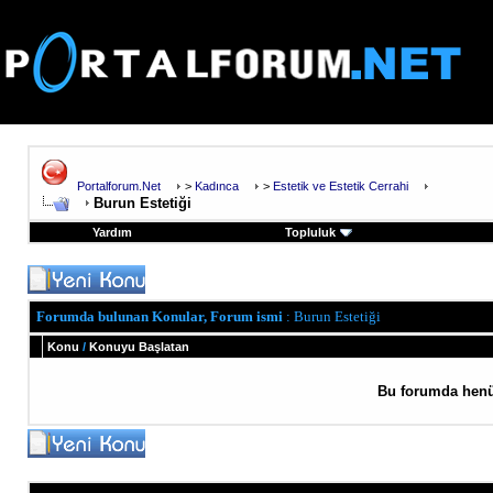
Portalforum.Net
>
Kadınca
>
Estetik ve Estetik Cerrahi
Burun Estetiği
Yardım
Topluluk
Forumda bulunan Konular, Forum ismi
: Burun Estetiği
Konu
/
Konuyu Başlatan
Bu forumda henü