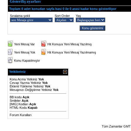
Gösteriliş ayarları
Toplam 0 adet konudan sayfa basi 0 ile 0 arasi kadar konu gösteriliyor
Sıralama şekli
Sort Order
Yaş
Yeni Mesaj Var
Hit Konuya Yeni Mesaj Yazılmış
Yeni Mesaj Yok
Hit Konuya Yeni Mesaj Yazılmamış
Konu Kapatılmıştır
Yetkileriniz
Konu Acma Yetkiniz
Yok
Cevap Yazma Yetkiniz
Yok
Eklenti Yükleme Yetkiniz
Yok
Mesajınızı Değiştirme Yetkiniz
Yok
BB kodu
Açık
Smileler
Açık
[IMG]
Kodları
Açık
HTML-Kodu
Kapalı
Forum Kuralları
Tüm Zamanlar GMT 