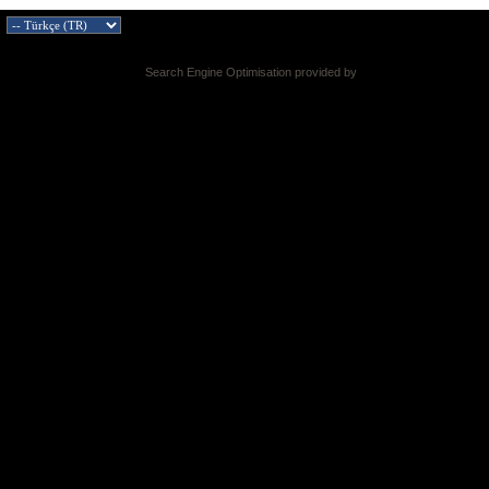
Search Engine Optimisation provided by
DragonByte SEO v2.0.36